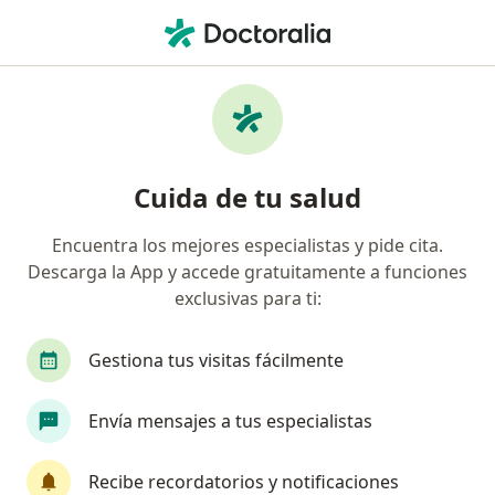
Men
Médico General • Obrera, Chihuahua, Chihuahua
Filtros
Seguro
Mapa
Médicos generales en Obrera, Chihuahua
Cuida de tu salud
Encuentra los mejores especialistas y pide cita.
Descarga la App y accede gratuitamente a funciones
exclusivas para ti:
Gestiona tus visitas fácilmente
Dr. Julio Alejandro Gutiérrez Prieto
Envía mensajes a tus especialistas
·
Ver más
Médico general, Nefrólogo
300 opiniones
Recibe recordatorios y notificaciones