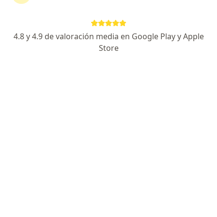
Nefrología / Nefrologia Critica / Trasplante Renal
Prof. Titular Especialidad de Nefrología UACH
Puntualidad, certeza diagnostica y resultados
4.8 y 4.9 de valoración media en Google Play y Apple
Especialista de confianza
Store
Chihuahua
•
Mapa
Este especialista no ofrece reserva de cita en línea en esta dirección.
Solicita una cita
Saraí Vázquez Domínguez