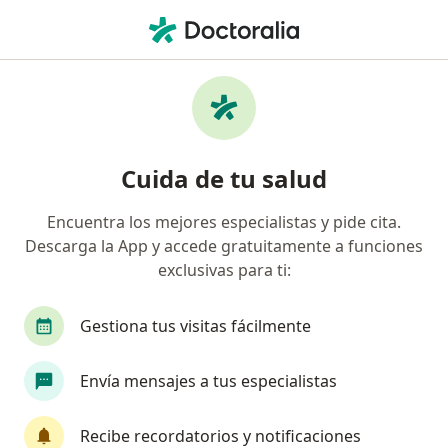
Men
Médico General • Ángel Trías, Chihuahua, Chihuahua
Filtros
Seguro
Mapa
Médicos generales en Ángel Trías,
Cuida de tu salud
Chihuahua
Encuentra los mejores especialistas y pide cita.
Descarga la App y accede gratuitamente a funciones
exclusivas para ti:
Gestiona tus visitas fácilmente
Envía mensajes a tus especialistas
Pago en línea
Pagos a meses disponibles
Dr. Nestor Daniel Carrasco Cardenas
Recibe recordatorios y notificaciones
·
Ver más
Médico general, Pediatra, Neonatólogo