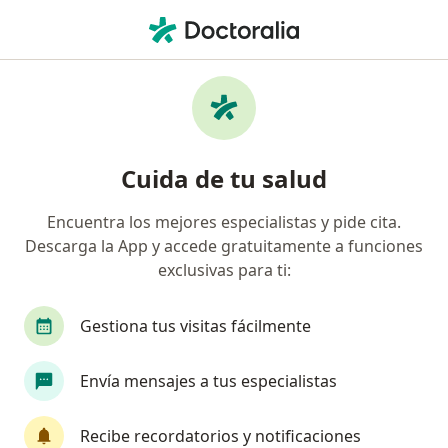
Men
Médico General • Chihuahua, Chihuahua
Filtros
Seguro:
Plan Seguro
Médicos generales recomendados de Plan
Cuida de tu salud
Seguro en Chihuahua
Encuentra los mejores especialistas y pide cita.
Descarga la App y accede gratuitamente a funciones
exclusivas para ti:
Gestiona tus visitas fácilmente
Envía mensajes a tus especialistas
Nuevo Perfil en Doctoralia
Pago en línea
Pagos a meses disponibles
Recibe recordatorios y notificaciones
Dr. Luis Daniel Pérez Duarte