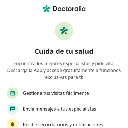
Men
Médico General • Cancun, Quintana Roo
Filtros
Seguro:
Plan Seguro
Médicos generales recomendados de Plan
Cuida de tu salud
Seguro en Cancun
Encuentra los mejores especialistas y pide cita.
Descarga la App y accede gratuitamente a funciones
exclusivas para ti:
Gestiona tus visitas fácilmente
Envía mensajes a tus especialistas
Destacado
Dr. Miguel Antonio Osorio Navarrete
Recibe recordatorios y notificaciones
Médico general, Cirujano general