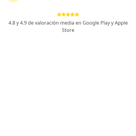
472 opiniones
Cirugía gastrointestinal
4.8 y 4.9 de valoración media en Google Play y Apple
Jefe de residentes DE CIRUGÍA del HRAEPY
Store
Conferencista en el Área de Liderazgo Médico
Especialista de confianza
Av. Huayacan esq. Calle Ciricote Smz. 313 Mza. 257 Local 1-100, Cancun
•
Mapa
DR. MIGUEL OSORIO NAVARRETE CIRUGÍA GASTROINTESTINAL Y LAPAROSCOPÍA
Acepta Plan Seguro
Desbridamiento y drenaje de absceso
Este especialista no ofrece reserva de cita en línea en esta dirección.
Solicita una cita