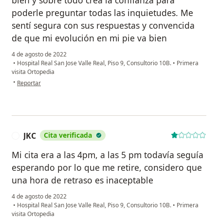
bien y sobre todo crea la confianza para
poderle preguntar todas las inquietudes. Me
sentí segura con sus respuestas y convencida
de que mi evolución en mi pie va bien
4 de agosto de 2022
•
Hospital Real San Jose Valle Real, Piso 9, Consultorio 10B.
•
Primera
visita Ortopedia
en opinión del usuario Zaday Domínguez
•
Reportar
JKC
Cita verificada
J
Mi cita era a las 4pm, a las 5 pm todavía seguía
esperando por lo que me retire, considero que
una hora de retraso es inaceptable
4 de agosto de 2022
•
Hospital Real San Jose Valle Real, Piso 9, Consultorio 10B.
•
Primera
visita Ortopedia