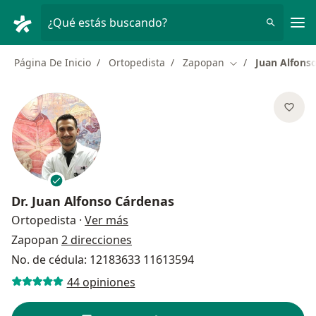
Men
¿Qué estás buscando?
Página De Inicio
Ortopedista
Zapopan
Juan Alfons
Cambiar de ciuda
Dr.
Juan Alfonso Cárdenas
sobre las especializaciones
Ortopedista
·
Ver más
Zapopan
2 direcciones
No. de cédula: 12183633 11613594
44 opiniones