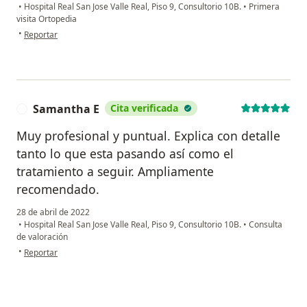
•
Hospital Real San Jose Valle Real, Piso 9, Consultorio 10B.
•
Primera
visita Ortopedia
en opinión del usuario Rafael Machuca
•
Reportar
Samantha E
Cita verificada
S
Muy profesional y puntual. Explica con detalle
tanto lo que esta pasando así como el
tratamiento a seguir. Ampliamente
recomendado.
28 de abril de 2022
•
Hospital Real San Jose Valle Real, Piso 9, Consultorio 10B.
•
Consulta
de valoración
en opinión del usuario Samantha E
•
Reportar