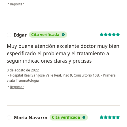
en opinión del usuario JKC
•
Reportar
Edgar
Cita verificada
E
Muy buena atención excelente doctor muy bien
especificado el problema y el tratamiento a
seguir indicaciones claras y precisas
3 de agosto de 2022
•
Hospital Real San Jose Valle Real, Piso 9, Consultorio 10B.
•
Primera
visita Traumatología
en opinión del usuario Edgar
•
Reportar
Gloria Navarro
Cita verificada
G