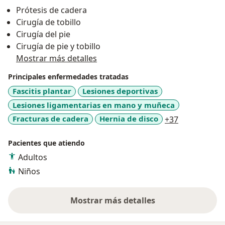
médico cirujano y partero en la Universidad de
Prótesis de cadera
Guadalajara, realice mi servicio social en la unidad de
Cirugía de tobillo
VIH en el hospital civil fray Antonio alcalde.
Cirugía del pie
Cirugía de pie y tobillo
Así mismo me gradué con honores y aprobé mi
Mostrar más detalles
examen Nacional de residencias medicas para realizar
mi especialidad en Traumatología y Ortopedia en el
Principales enfermedades tratadas
Hospital Civil de Guadalajara, Fray Antonio Alcalde. Así
Fascitis plantar
Lesiones deportivas
mismo realice una subespecialidad en cirugía articular
Lesiones ligamentarias en mano y muñeca
y deportiva de pie y tobillo en la clínica Medyarthros.
a11y_sr_mor
Fracturas de cadera
Hernia de disco
+37
Mi formación y excelencia académica siempre se
Pacientes que atiendo
demuestra con una calidez en el trato con el paciente.
Adultos
Niños
Mostrar más detalles
sobre la experiencia