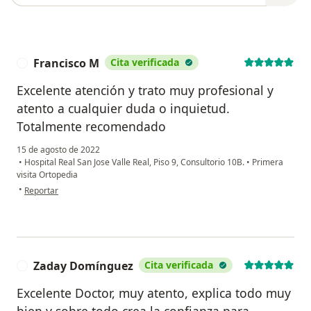
Francisco M
Cita verificada
F
Excelente atención y trato muy profesional y
atento a cualquier duda o inquietud.
Totalmente recomendado
15 de agosto de 2022
•
Hospital Real San Jose Valle Real, Piso 9, Consultorio 10B.
•
Primera
visita Ortopedia
en opinión del usuario Francisco M
•
Reportar
Zaday Domínguez
Cita verificada
Z
Excelente Doctor, muy atento, explica todo muy