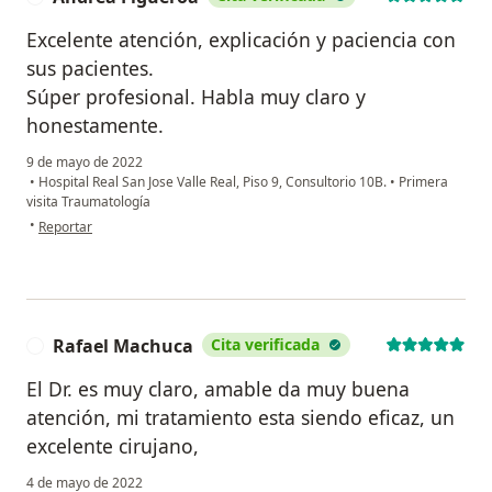
Excelente atención, explicación y paciencia con
sus pacientes.
Súper profesional. Habla muy claro y
honestamente.
9 de mayo de 2022
•
Hospital Real San Jose Valle Real, Piso 9, Consultorio 10B.
•
Primera
visita Traumatología
en opinión del usuario Andrea Figueroa
•
Reportar
Rafael Machuca
Cita verificada
R
El Dr. es muy claro, amable da muy buena
atención, mi tratamiento esta siendo eficaz, un
excelente cirujano,
4 de mayo de 2022