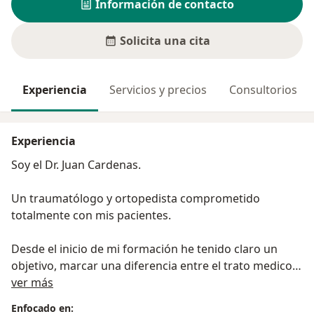
Información de contacto
Solicita una cita
Experiencia
Servicios y precios
Consultorios
Experiencia
Soy el Dr. Juan Cardenas.
Un traumatólogo y ortopedista comprometido
totalmente con mis pacientes.
Desde el inicio de mi formación he tenido claro un
objetivo, marcar una diferencia entre el trato medico
Sobre mí
paciente.
ver más
En mi formación profesional curse la carrera de
Enfocado en: