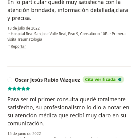
En lo particular quedé muy satisfecha con la
atención brindada, información detallada,clara
y precisa.
18 de julio de 2022
•
Hospital Real San Jose Valle Real, Piso 9, Consultorio 10B.
•
Primera
visita Traumatología
en opinión del usuario Gloria Navarro
•
Reportar
Oscar Jesús Rubio Vázquez
Cita verificada
O
Para ser mi primer consulta quedé totalmente
satisfecho, su profesionalismo lo dio a notar en
su atención médica que recibí muy claro en su
comunicación.
15 de junio de 2022