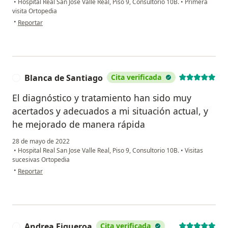
•
Hospital Real San Jose Valle Real, Piso 9, Consultorio 10B.
•
Primera
visita Ortopedia
en opinión del usuario Oscar Jesús Rubio Vázquez
•
Reportar
Blanca de Santiago
Cita verificada
B
El diagnóstico y tratamiento han sido muy
acertados y adecuados a mi situación actual, y
he mejorado de manera rápida
28 de mayo de 2022
•
Hospital Real San Jose Valle Real, Piso 9, Consultorio 10B.
•
Visitas
sucesivas Ortopedia
en opinión del usuario Blanca de Santiago
•
Reportar
Andrea Figueroa
Cita verificada
A