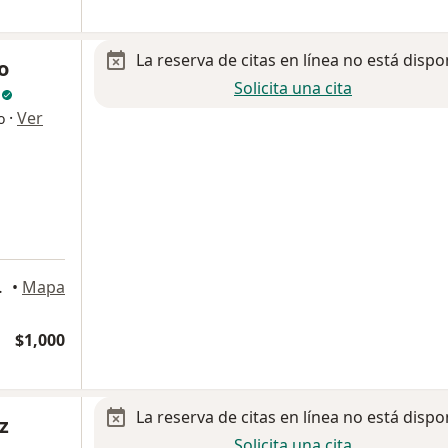
La reserva de citas en línea no está dispo
o
Solicita una cita
a
·
Ver
o
a, Guadalajara
•
Mapa
$1,000
La reserva de citas en línea no está dispo
z
Solicita una cita