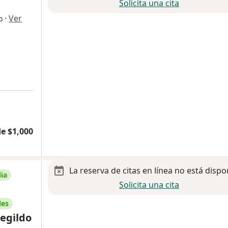
Solicita una cita
·
Ver
o
e $1,000
La reserva de citas en línea no está dispo
ia
Solicita una cita
les
egildo