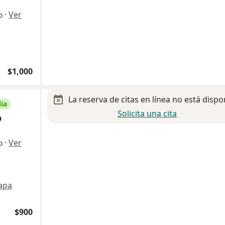
·
Ver
o
$1,000
La reserva de citas en línea no está dispo
ia
Solicita una cita
o
·
Ver
o
apa
$900