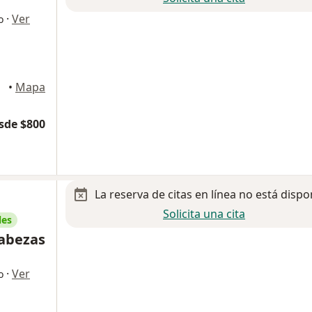
·
Ver
o
•
Mapa
sde $800
La reserva de citas en línea no está dispo
Solicita una cita
les
Cabezas
·
Ver
o