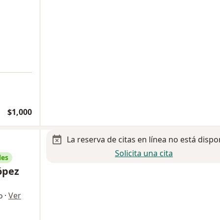
$1,000
La reserva de citas en línea no está dispo
Solicita una cita
les
ópez
·
Ver
o