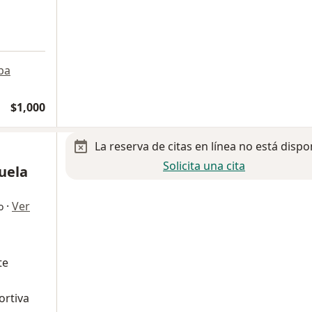
pa
$1,000
La reserva de citas en línea no está dispo
Solicita una cita
uela
·
Ver
o
te
ortiva