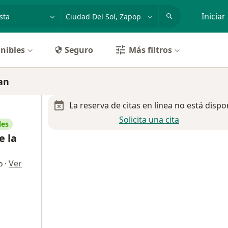
dad, enfermedad o nombre
p. ej. Guadalajara
Iniciar
nibles
Seguro
Más filtros
an
La reserva de citas en línea no está dispo
Solicita una cita
les
e la
·
Ver
o