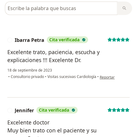
Busca en opiniones
Ibarra Petra
Cita verificada
I
Excelente trato, paciencia, escucha y
explicaciones !!! Excelente Dr.
18 de septiembre de 2023
en opinión del usuario
•
Consultorio privado
•
Visitas sucesivas Cardiología
•
Reportar
Jennifer
Cita verificada
J
Excelente doctor
Muy bien trato con el paciente y su