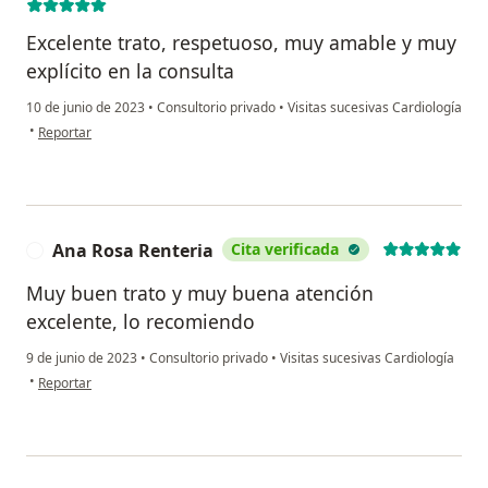
Excelente trato, respetuoso, muy amable y muy
explícito en la consulta
10 de junio de 2023
•
Consultorio privado
•
Visitas sucesivas Cardiología
en opinión del usuario Margarita Buenrostro
•
Reportar
Ana Rosa Renteria
Cita verificada
A
Muy buen trato y muy buena atención
excelente, lo recomiendo
9 de junio de 2023
•
Consultorio privado
•
Visitas sucesivas Cardiología
en opinión del usuario Ana Rosa Renteria
•
Reportar