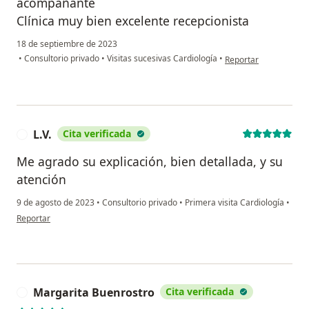
acompañante
Clínica muy bien excelente recepcionista
18 de septiembre de 2023
en opinión del usuario
•
Consultorio privado
•
Visitas sucesivas Cardiología
•
Reportar
L.V.
Cita verificada
L
Me agrado su explicación, bien detallada, y su
atención
9 de agosto de 2023
•
Consultorio privado
•
Primera visita Cardiología
•
en opinión del usuario L.V.
Reportar
Margarita Buenrostro
Cita verificada
M