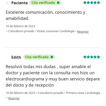
Paciente
Cita verificada
Excelente comunicación, conocimiento y
amabilidad.
16 de febrero de 2023
en opinión del usuari
•
Consultorio privado
•
Visitas sucesivas Cardiología
•
Reportar
Edith
Cita verificada
E
Resolvió todas mis dudas , super amable el
doctor y paciente con la consulta nos hizo un
electrocardiograma y muy buen servicio depare
del docto y de recepción
10 de febrero de 2023
•
Consultorio privado
•
Primera visita Cardiología
en opinión del usuario Edith
•
Reportar