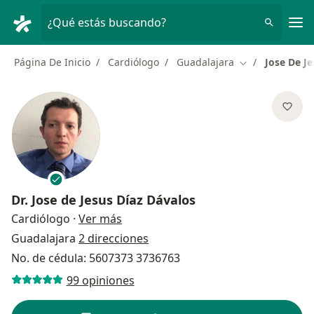
Men
¿Qué estás buscando?
Página De Inicio
Cardiólogo
Guadalajara
Jose De Je
Cambiar de ciu
Dr.
Jose de Jesus Díaz Dávalos
sobre las especializaciones
Cardiólogo
·
Ver más
Guadalajara
2 direcciones
No. de cédula: 5607373 3736763
99 opiniones