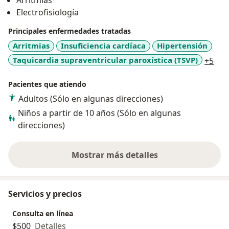
Arritmias
Electrofisiología
Principales enfermedades tratadas
Arritmias
Insuficiencia cardíaca
Hipertensión
a11
Taquicardia supraventricular paroxística (TSVP)
+5
Pacientes que atiendo
Adultos (Sólo en algunas direcciones)
Niños a partir de 10 años (Sólo en algunas
direcciones)
Mostrar más detalles
sobre la experiencia
Servicios y precios
Consulta en línea
$500
Detalles