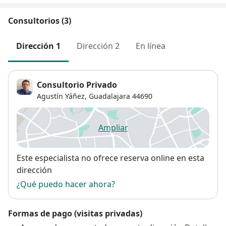
Consultorios (3)
Dirección 1
Dirección 2
En línea
Consultorio Privado
Agustín Yáñez,
Guadalajara
44690
Ampliar
se abre en una nueva pestañ
Disponibilidad
Este especialista no ofrece reserva online en esta
dirección
¿Qué puedo hacer ahora?
Formas de pago (visitas privadas)