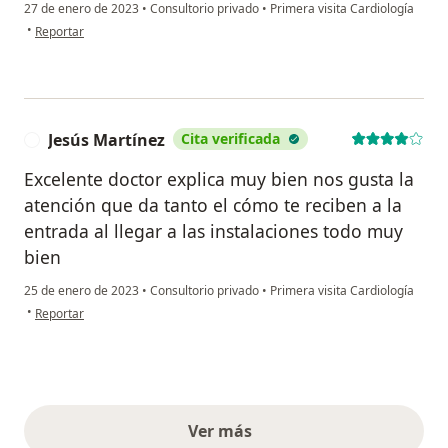
27 de enero de 2023
•
Consultorio privado
•
Primera visita Cardiología
en opinión del usuario GCC
•
Reportar
Jesús Martínez
Cita verificada
J
Excelente doctor explica muy bien nos gusta la
atención que da tanto el cómo te reciben a la
entrada al llegar a las instalaciones todo muy
bien
25 de enero de 2023
•
Consultorio privado
•
Primera visita Cardiología
en opinión del usuario Jesús Martínez
•
Reportar
Ver más
opiniones anteriores