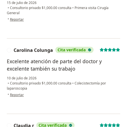
15 de julio de 2026
•
Consultorio privado $1,000.00 consulta
•
Primera visita Cirugía
General
en opinión del usuario Angel Flores
•
Reportar
Carolina Colunga
Cita verificada
C
Excelente atención de parte del doctor y
excelente también su trabajo
10 de julio de 2026
•
Consultorio privado $1,000.00 consulta
•
Colecistectomía por
laparoscopia
en opinión del usuario Carolina Colunga
•
Reportar
Claudia r
Cita verificada
C