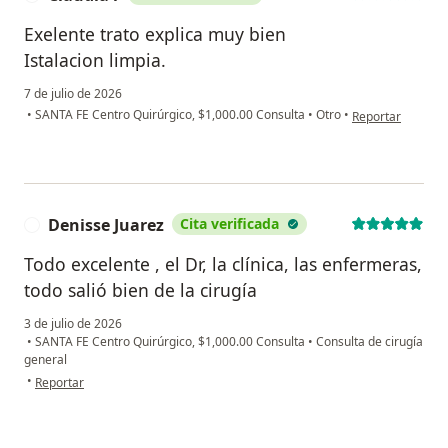
Exelente trato explica muy bien
Istalacion limpia.
7 de julio de 2026
en opinión del us
•
SANTA FE Centro Quirúrgico, $1,000.00 Consulta
•
Otro
•
Reportar
Denisse Juarez
Cita verificada
D
Todo excelente , el Dr, la clínica, las enfermeras,
todo salió bien de la cirugía
3 de julio de 2026
•
SANTA FE Centro Quirúrgico, $1,000.00 Consulta
•
Consulta de cirugía
general
en opinión del usuario Denisse Juarez
•
Reportar