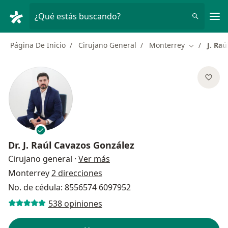
Men
¿Qué estás buscando?
Página De Inicio
Cirujano General
Monterrey
J. Ra
Cambiar de
Dr.
J. Raúl Cavazos González
sobre las especializaciones
Cirujano general
·
Ver más
Monterrey
2 direcciones
No. de cédula: 8556574 6097952
538 opiniones