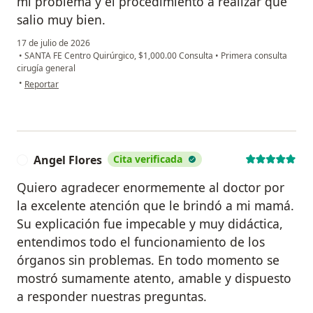
mi problema y el procedimiento a realizar que
salio muy bien.
17 de julio de 2026
•
SANTA FE Centro Quirúrgico, $1,000.00 Consulta
•
Primera consulta
cirugía general
en opinión del usuario Arturo Juarez
•
Reportar
Angel Flores
Cita verificada
A
Quiero agradecer enormemente al doctor por
la excelente atención que le brindó a mi mamá.
Su explicación fue impecable y muy didáctica,
entendimos todo el funcionamiento de los
órganos sin problemas. En todo momento se
mostró sumamente atento, amable y dispuesto
a responder nuestras preguntas.