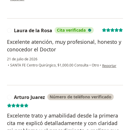
Laura de la Rosa
Cita verificada
L
Excelente atención, muy profesional, honesto y
conocedor el Doctor
21 de julio de 2026
en opinión del us
•
SANTA FE Centro Quirúrgico, $1,000.00 Consulta
•
Otro
•
Reportar
Arturo Juarez
Número de teléfono verificado
A
Excelente trato y amabilidad desde la primera
cita me explicó detalladamente y con claridad