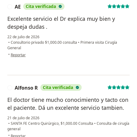
AE
Cita verificada
A
Excelente servicio el Dr explica muy bien y
despeja dudas .
22 de julio de 2026
•
Consultorio privado $1,000.00 consulta
•
Primera visita Cirugía
General
en opinión del usuario AE
•
Reportar
Alfonso R
Cita verificada
A
El doctor tiene mucho conocimiento y tacto con
el paciente. Dá un excelente servicio tambien.
21 de julio de 2026
•
SANTA FE Centro Quirúrgico, $1,000.00 Consulta
•
Consulta de cirugía
general
en opinión del usuario Alfonso R
•
Reportar