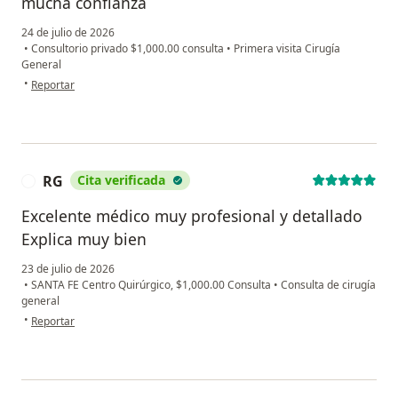
mucha confianza
24 de julio de 2026
•
Consultorio privado $1,000.00 consulta
•
Primera visita Cirugía
General
en opinión del usuario Briseidy Anai Treviño
•
Reportar
RG
Cita verificada
R
Excelente médico muy profesional y detallado
Explica muy bien
23 de julio de 2026
•
SANTA FE Centro Quirúrgico, $1,000.00 Consulta
•
Consulta de cirugía
general
en opinión del usuario RG
•
Reportar