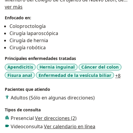
Sobre mí
Colegio Mexicano De Cirugía Para La Obesidad y
ver más
Enfermedades Metabólicas, además de estar
Enfocado en:
Certificado por el Consejo Mexicano de Cirugía
Coloproctología
General.
Cirugía laparoscópica
Participante en Múltiples Rotaciones en
Cirugía de hernia
Internacionales: Cirugía Hepato-biliar en Italia y
Cirugía robótica
Holanda, Cirugía General y Laparoscopía Avanzada en
España, Cirugía del Tracto Digestivo Superior y Cirugía
Principales enfermedades tratadas
Bariátrica en Sydney, Australia.
Apendicitis
Hernia inguinal
Cáncer del colon
Asistente y participante en múltiples cursos teorico-
a11y_
Fisura anal
Enfermedad de la vesícula biliar
+8
prácticos de Cirugía General, Mínima Invasión,
Hernias, Cirugía Bariátrica y Metabólica, así como
Pacientes que atiendo
Cirugía del Colon, Recto y Ano.
Adultos (Sólo en algunas direcciones)
Master en Cirugía Bariátrica avalado por la Sociedad
Española de Cirugía de la Obesidad (SECO).
Tipos de consulta
Certificado en Cirugía Robótica Da Vinci Si, Houston
Presencial
Ver direcciones (2)
Texas, USA.
Videoconsulta
Ver calendario en línea