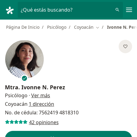
Men
¿Qué estás buscando?
Página De Inicio
Psicólogo
Coyoacán
Ivonne N. Per
Cambiar de ciudad
Mtra.
Ivonne N. Perez
sobre las especializaciones
Psicólogo
·
Ver más
Coyoacán
1 dirección
No. de cédula: 7562419 4818310
42 opiniones