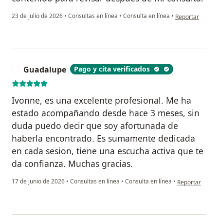
en opinión del 
23 de julio de 2026
•
Consultas en línea
•
Consulta en línea
•
Reportar
Guadalupe
Pago y cita verificados
G
Ivonne, es una excelente profesional. Me ha
estado acompañando desde hace 3 meses, sin
duda puedo decir que soy afortunada de
haberla encontrado. Es sumamente dedicada
en cada sesion, tiene una escucha activa que te
da confianza. Muchas gracias.
en opinión del
17 de junio de 2026
•
Consultas en línea
•
Consulta en línea
•
Reportar