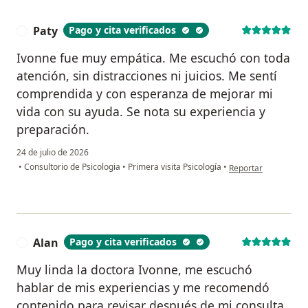
Paty
Pago y cita verificados
P
Ivonne fue muy empática. Me escuchó con toda
atención, sin distracciones ni juicios. Me sentí
comprendida y con esperanza de mejorar mi
vida con su ayuda. Se nota su experiencia y
preparación.
24 de julio de 2026
en opinión del usuar
•
Consultorio de Psicologia
•
Primera visita Psicología
•
Reportar
Alan
Pago y cita verificados
A
Muy linda la doctora Ivonne, me escuchó
hablar de mis experiencias y me recomendó
contenido para revisar después de mi consulta.