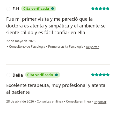
E.H
Cita verificada
E
Fue mi primer visita y me pareció que la
doctora es atenta y simpática y el ambiente se
siente cálido y es fácil confiar en ella.
22 de mayo de 2026
en opinión del usuar
•
Consultorio de Psicologia
•
Primera visita Psicología
•
Reportar
Delia
Cita verificada
D
Excelente terapeuta, muy profesional y atenta
al paciente
en opinión del 
28 de abril de 2026
•
Consultas en línea
•
Consulta en línea
•
Reportar