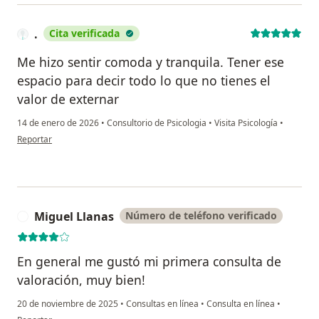
.
Cita verificada
Me hizo sentir comoda y tranquila. Tener ese
espacio para decir todo lo que no tienes el
valor de externar
14 de enero de 2026
•
Consultorio de Psicologia
•
Visita Psicología
•
en opinión del usuario .
Reportar
Miguel Llanas
Número de teléfono verificado
M
En general me gustó mi primera consulta de
valoración, muy bien!
20 de noviembre de 2025
•
Consultas en línea
•
Consulta en línea
•
en opinión del usuario Miguel Llanas