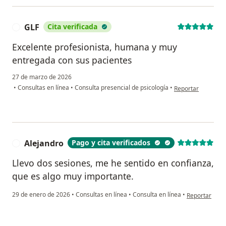
GLF
Cita verificada
G
Excelente profesionista, humana y muy
entregada con sus pacientes
27 de marzo de 2026
en opinión del usu
•
Consultas en línea
•
Consulta presencial de psicología
•
Reportar
Alejandro
Pago y cita verificados
A
Llevo dos sesiones, me he sentido en confianza,
que es algo muy importante.
en opinión del
29 de enero de 2026
•
Consultas en línea
•
Consulta en línea
•
Reportar