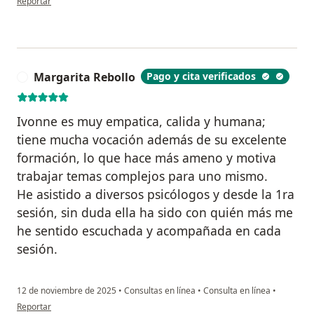
Reportar
Margarita Rebollo
Pago y cita verificados
M
Ivonne es muy empatica, calida y humana;
tiene mucha vocación además de su excelente
formación, lo que hace más ameno y motiva
trabajar temas complejos para uno mismo.
He asistido a diversos psicólogos y desde la 1ra
sesión, sin duda ella ha sido con quién más me
he sentido escuchada y acompañada en cada
sesión.
12 de noviembre de 2025
•
Consultas en línea
•
Consulta en línea
•
en opinión del usuario Margarita Rebollo
Reportar