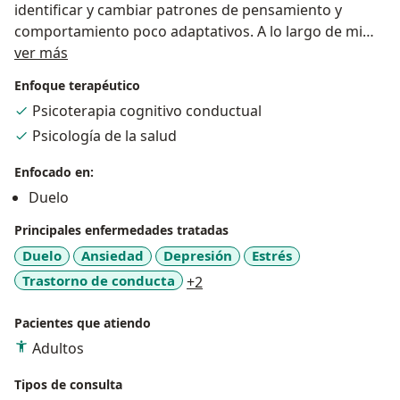
identificar y cambiar patrones de pensamiento y
comportamiento poco adaptativos. A lo largo de mi
Sobre mí
carrera, he trabajado con diversas poblaciones,
ver más
incluyendo personas con diabetes, personas que viven
Enfoque terapéutico
con VIH, cuidadores primarios y pacientes en cuidados
Psicoterapia cognitivo conductual
paliativos. También ha sido docente, es investigadora
Psicología de la salud
clínica.
Aunque no podemos modificar lo que nos sucede,
Enfocado en:
podemos transformar la manera en que pensamos
Duelo
sobre ello y desarrollar habilidades para afrontar los
desafíos presentes y futuros, lo que nos permitirá
Principales enfermedades tratadas
resolver nuestros problemas y mejorar nuestra
Duelo
Ansiedad
Depresión
Estrés
calidad de vida.
a11y_sr_more_diseases
Trastorno de conducta
+2
Si estás buscando superar obstáculos emocionales y
alcanzar tu máximo potencial, estoy aquí para
Pacientes que atiendo
ayudarte.
Adultos
Tipos de consulta