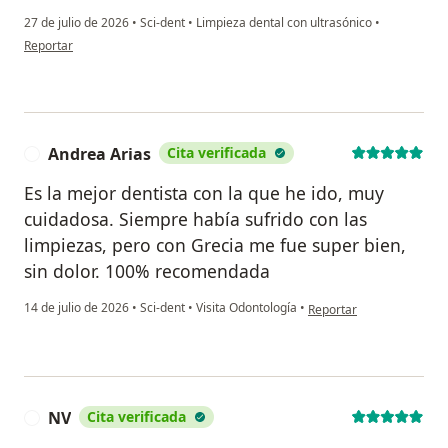
27 de julio de 2026
•
Sci-dent
•
Limpieza dental con ultrasónico
•
en opinión del usuario Roberto Rosales
Reportar
Andrea Arias
Cita verificada
A
Es la mejor dentista con la que he ido, muy
cuidadosa. Siempre había sufrido con las
limpiezas, pero con Grecia me fue super bien,
sin dolor. 100% recomendada
en opinión del usuario A
14 de julio de 2026
•
Sci-dent
•
Visita Odontología
•
Reportar
NV
Cita verificada
N