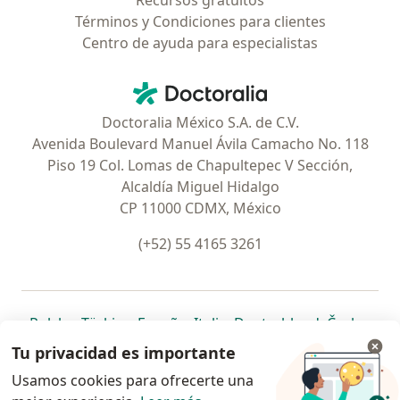
Recursos gratuitos
Términos y Condiciones para clientes
Centro de ayuda para especialistas
Contacto
Doctoralia - Página de inicio
Doctoralia México S.A. de C.V.
Avenida Boulevard Manuel Ávila Camacho No. 118
Piso 19 Col. Lomas de Chapultepec V Sección,
Alcaldía Miguel Hidalgo
CP 11000 CDMX, México
(+52) 55 4165 3261
se abre en una nueva pestaña
se abre en una nueva pestaña
se abre en una nueva pestaña
se abre en una nueva pes
se abre en 
se a
Polska
,
Türkiye
,
España
,
Italia
,
Deutschland
,
Česko
,
se abre en una nueva pestaña
se abre en una nueva pestaña
se abre en una nueva pestaña
se abre en una nueva p
se abre en 
se abr
Portugal
,
México
,
Chile
,
Brasil
,
Argentina
,
Perú
,
Tu privacidad es importante
se abre en una nueva pe
Colombia
Usamos cookies para ofrecerte una