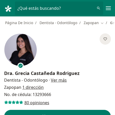
Men
¿Qué estás buscando?
Página De Inicio
Dentista - Odontólogo
Zapopan
Gr
Cambiar
Dra.
Grecia Castañeda Rodriguez
sobre las especializacion
Dentista - Odontólogo
·
Ver más
Zapopan
1 dirección
No. de cédula: 13293666
80 opiniones