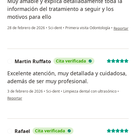
Muy amable y explica detalladamente toda la
información del tratamiento a seguir y los
motivos para ello
en opinión de
28 de febrero de 2026
•
Sci-dent
•
Primera visita Odontología
•
Reportar
Martin Ruffato
Cita verificada
M
Excelente atención, muy detallada y cuidadosa,
además de ser muy profesional.
3 de febrero de 2026
•
Sci-dent
•
Limpieza dental con ultrasónico
•
en opinión del usuario Martin Ruffato
Reportar
Rafael
Cita verificada
R