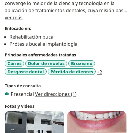
converge lo mejor de la ciencia y tecnología en la
aplicación de tratamientos dentales, cuya misión base
Sobre mí
es la búsqueda de la mejora en la calidad de vida de
ver más
mis pacientes, a través de tratamientos respaldados
Enfocado en:
por protocolos de investigación 100% actualizados y la
Rehabilitación bucal
medida convirtiendo en más que una experiencia, el
Prótesis bucal e implantología
cuidado de la salud bucal.
Principales enfermedades tratadas
Caries
Dolor de muelas
Bruxismo
a11y_sr_more
Desgaste dental
Pérdida de dientes
+2
Tipos de consulta
Presencial
Ver direcciones (1)
Fotos y videos