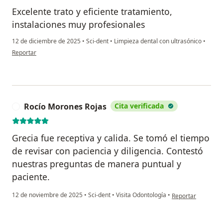
Excelente trato y eficiente tratamiento,
instalaciones muy profesionales
12 de diciembre de 2025
•
Sci-dent
•
Limpieza dental con ultrasónico
•
en opinión del usuario Rafael
Reportar
Rocío Morones Rojas
Cita verificada
R
Grecia fue receptiva y calida. Se tomó el tiempo
de revisar con paciencia y diligencia. Contestó
nuestras preguntas de manera puntual y
paciente.
en opinión del usu
12 de noviembre de 2025
•
Sci-dent
•
Visita Odontología
•
Reportar