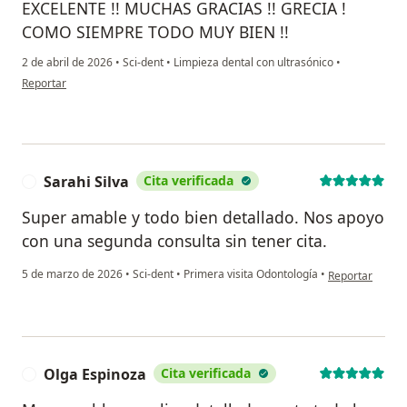
EXCELENTE !! MUCHAS GRACIAS !! GRECIA !
COMO SIEMPRE TODO MUY BIEN !!
2 de abril de 2026
•
Sci-dent
•
Limpieza dental con ultrasónico
•
en opinión del usuario DANIEL HERNANDEZ LOZA
Reportar
Sarahi Silva
Cita verificada
S
Super amable y todo bien detallado. Nos apoyo
con una segunda consulta sin tener cita.
en opinión del u
5 de marzo de 2026
•
Sci-dent
•
Primera visita Odontología
•
Reportar
Olga Espinoza
Cita verificada
O