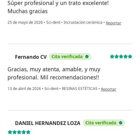
Súper profesional y un trato excelente!
Muchas gracias
en opinión del usua
25 de mayo de 2026
•
Sci-dent
•
Incrustación cerámica
•
Reportar
Fernando CV
Cita verificada
F
Gracias, muy atenta, amable, y muy
profesional. Mil recomendaciones!!
en opinión del usuari
13 de abril de 2026
•
Sci-dent
•
RESINAS ESTÉTICAS
•
Reportar
DANIEL HERNANDEZ LOZA
Cita verificada
D