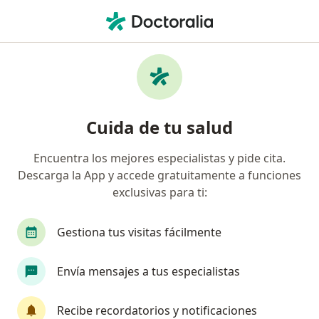
Men
Ginecólogo • Naucalpan de Juárez, México
Filtros
Seguro:
Plan Seguro
Ginecólogos recomendados de Plan Seguro
Cuida de tu salud
en Naucalpan de Juárez
Encuentra los mejores especialistas y pide cita.
Descarga la App y accede gratuitamente a funciones
exclusivas para ti:
Gestiona tus visitas fácilmente
Envía mensajes a tus especialistas
Destacado
Dra. Paulina Treviño Villarreal
Recibe recordatorios y notificaciones
·
Ver más
Ginecólogo