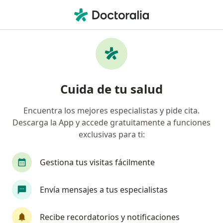
Men
Ginecólogo • Naucalpan de Juárez, México
Filtros
Seguro:
MetLife México
Ginecólogos recomendados de MetLife
Cuida de tu salud
México en Naucalpan de Juárez
Encuentra los mejores especialistas y pide cita.
Descarga la App y accede gratuitamente a funciones
exclusivas para ti:
Gestiona tus visitas fácilmente
Envía mensajes a tus especialistas
Destacado
Dra. Eunice Avellaneda Atriano
Recibe recordatorios y notificaciones
·
Ver más
Ginecólogo