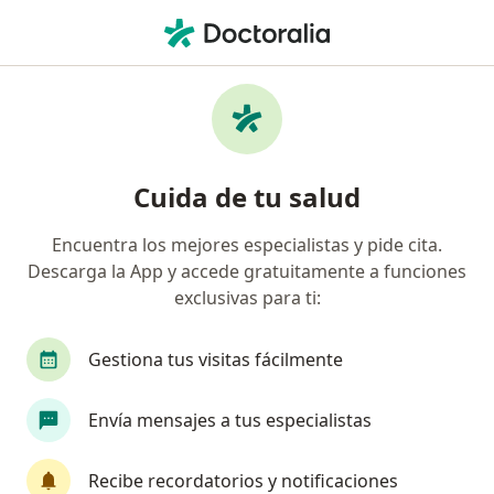
Men
Ginecólogo • Naucalpan de Juárez, México
Filtros
Seguro:
Bupa México
Ginecólogos recomendados de Bupa México
Cuida de tu salud
en Naucalpan de Juárez
Encuentra los mejores especialistas y pide cita.
Descarga la App y accede gratuitamente a funciones
exclusivas para ti:
Gestiona tus visitas fácilmente
Envía mensajes a tus especialistas
Destacado
Dra. Paulina Treviño Villarreal
Recibe recordatorios y notificaciones
·
Ver más
Ginecólogo