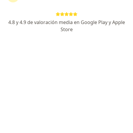
Especialista de confianza
Av. Bordo de Xochiaca N°3 Lt. A2-2B, Ciudad Jardín Bicentenario, Nezahualcóyotl
•
Mapa
4.8 y 4.9 de valoración media en Google Play y Apple
Hospital Star Médica Vivo Ciudad Jardin Bicentenario
Store
Acepta Bupa México
Primera visita Ginecología y Obstetricia
Este especialista no ofrece reserva de cita en línea en esta dirección.
Solicita una cita