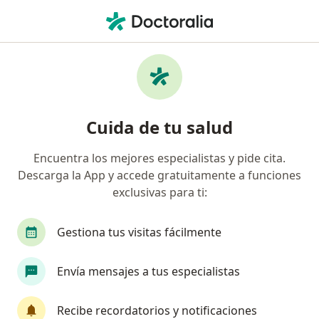
Men
Ginecólogo • Nezahualcóyotl, México
Filtros
Seguro:
Bupa México
Ginecólogos recomendados de Bupa México
Cuida de tu salud
en Nezahualcóyotl
Encuentra los mejores especialistas y pide cita.
Descarga la App y accede gratuitamente a funciones
exclusivas para ti:
Gestiona tus visitas fácilmente
Envía mensajes a tus especialistas
Dr. Ernesto Alfonso Carrillo Guirant
·
Ver más
Ginecólogo
Recibe recordatorios y notificaciones
543 opiniones