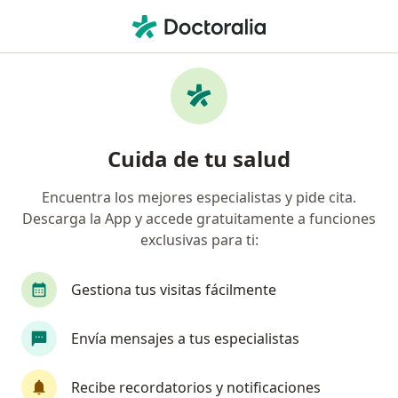
Men
Displasia Cervical • Nezahualcóyotl, México
Filtros
• 1
Seguro
Mapa
Especialistas en Displasia cervical en
Cuida de tu salud
Nezahualcóyotl
Encuentra los mejores especialistas y pide cita.
Descarga la App y accede gratuitamente a funciones
¿Qué especialidad estás buscando?
exclusivas para ti:
Ginecólogo
Angiólogo
Cirujano general
Gestiona tus visitas fácilmente
Envía mensajes a tus especialistas
Recibe recordatorios y notificaciones