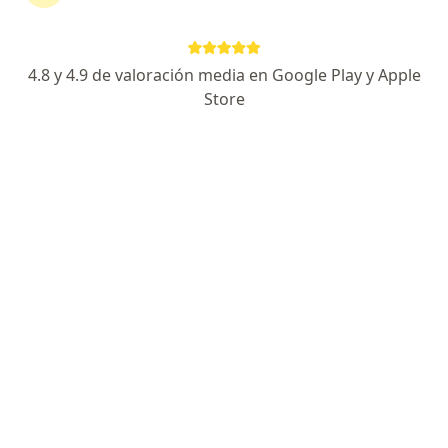
226 opiniones
Especialista de confianza
4.8 y 4.9 de valoración media en Google Play y Apple
HOSPITAL STAR MÉDICA LUNA PARC. Av. 1Ro De Mayo, Lote 34, Mz. C-34-C, Centro Urbano,, Cuautitlan Izcalli
•
Mapa
Store
HOSPITAL STAR MÉDICA LUNA PARC . Consultorio 1520
Acepta Sura
Consulta de primera vez
Este especialista no ofrece reserva de cita en línea en esta dirección.
Solicita una cita