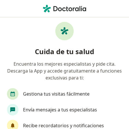
Men
Ginecólogo • Cuautitlan Izcalli, México
Filtros
Seguro:
Sura
Mapa
Ginecólogos recomendados de Sura en
Cuida de tu salud
Cuautitlan Izcalli
Encuentra los mejores especialistas y pide cita.
Descarga la App y accede gratuitamente a funciones
exclusivas para ti:
Gestiona tus visitas fácilmente
Envía mensajes a tus especialistas
Destacado
Dr. Joseph Arturo Rosas Córdova
Recibe recordatorios y notificaciones
·
Ver más
Ginecólogo