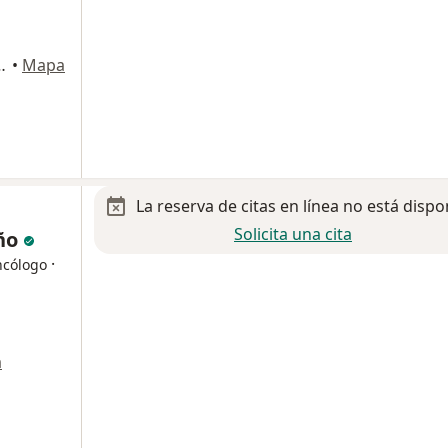
, Cuautitlan Izcalli
•
Mapa
La reserva de citas en línea no está dispo
Solicita una cita
ño
·
ncólogo
a