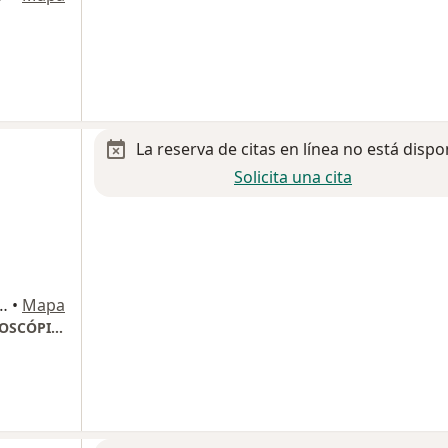
La reserva de citas en línea no está dispo
Solicita una cita
. Av. 1ro de Mayo, Lote 34, Mz. C-34-C, Cuautitlán
•
Mapa
CENTRO INTEGRAL DE GINECOLOGÍA LAPAROSCÓPICA CONSULTORIO1124