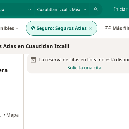
dad, enfermedad o nombre
p. ej. Guadalajara
Iniciar
nibles
Seguro:
Seguros Atlas
Más fil
tlas en Cuautitlan Izcalli
La reserva de citas en línea no está dispo
Solicita una cita
era
ISO 10, Cuautitlan Izcalli
•
Mapa