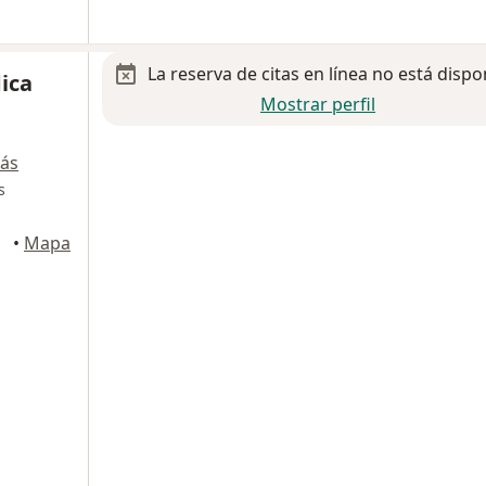
La reserva de citas en línea no está dispo
ica
Mostrar perfil
ás
s
calli
•
Mapa