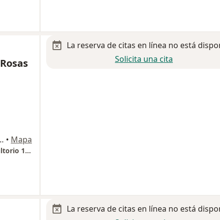
La reserva de citas en línea no está dispo
Solicita una cita
 Rosas
De Mayo, Lote 34, Mz. C-34-C, Centro Urbano,, Cuautitlan Izcalli
•
Mapa
HOSPITAL STAR MÉDICA LUNA PARC . Consultorio 1520
La reserva de citas en línea no está dispo