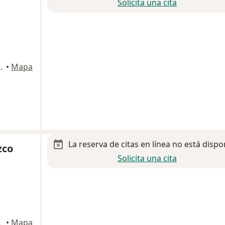
Solicita una cita
34-C, Cuautitlan Izcalli
•
Mapa
La reserva de citas en línea no está dispo
zco
Solicita una cita
tlan Izcalli
•
Mapa