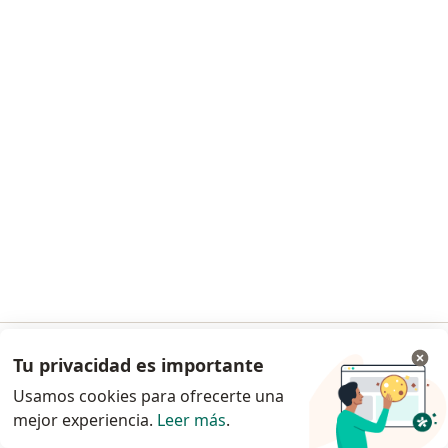
Dr. Ernesto Alfonso Carrillo Guirant
·
Ver más
Ginecólogo
542 opiniones
Especialista de confianza
Av. Bordo de Xochiaca N°3 Lt. A2-2B, Ciudad Jardín Bicentenario, Nezahualcóyotl
•
Mapa
Hospital Star Médica Vivo Ciudad Jardin Bicentenario
Acepta Zurich
Primera visita Ginecología y Obstetricia
Tu privacidad es importante
Ir a la app
Este especialista no ofrece reserva de cita en línea en esta dirección.
Usamos cookies para ofrecerte una
mejor experiencia.
Leer más
.
Solicita una cita
Continuar en el navegador