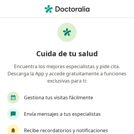
Men
Ginecólogo • Cuautitlan Izcalli, México
Filtros
Seguro:
Zurich
Ma
Ginecólogos recomendados de Zurich en
Cuida de tu salud
Cuautitlan Izcalli
Encuentra los mejores especialistas y pide cita.
Descarga la App y accede gratuitamente a funciones
exclusivas para ti:
Gestiona tus visitas fácilmente
Envía mensajes a tus especialistas
Destacado
Dr. Joseph Arturo Rosas Córdova
Recibe recordatorios y notificaciones
·
Ver más
Ginecólogo