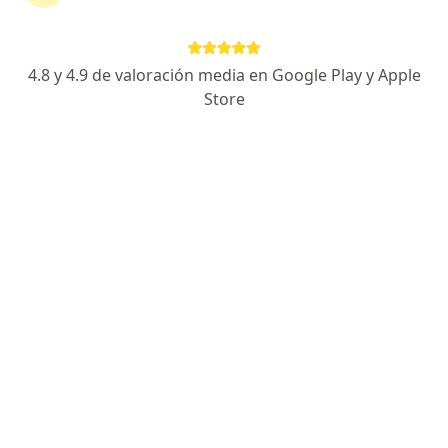
226 opiniones
Especialista de confianza
4.8 y 4.9 de valoración media en Google Play y Apple
HOSPITAL STAR MÉDICA LUNA PARC. Av. 1Ro De Mayo, Lote 34, Mz. C-34-C, Centro Urbano,, Cuautitlan Izcalli
•
Mapa
Store
HOSPITAL STAR MÉDICA LUNA PARC . Consultorio 1520
Acepta Zurich
Consulta de primera vez
Este especialista no ofrece reserva de cita en línea en esta dirección.
Solicita una cita