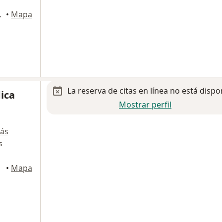
itlan Izcalli
•
Mapa
La reserva de citas en línea no está dispo
ica
Mostrar perfil
ás
s
calli
•
Mapa