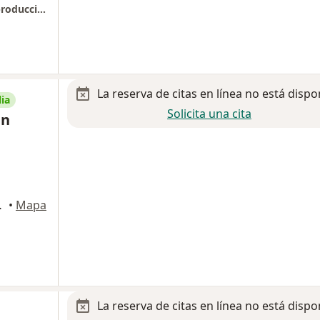
Ginecología y obstetricia / Biología de la reproducción humana
La reserva de citas en línea no está dispo
ia
Solicita una cita
an
an de Juárez
•
Mapa
La reserva de citas en línea no está dispo