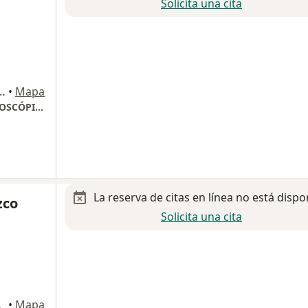
Solicita una cita
. Av. 1ro de Mayo, Lote 34, Mz. C-34-C, Cuautitlán
•
Mapa
CENTRO INTEGRAL DE GINECOLOGÍA LAPAROSCÓPICA CONSULTORIO1124
La reserva de citas en línea no está dispo
zco
Solicita una cita
tlan Izcalli
•
Mapa