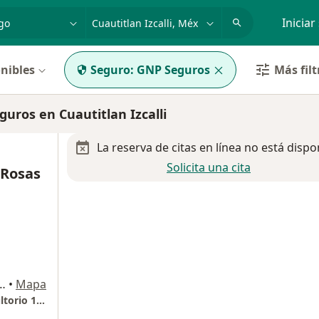
dad, enfermedad o nombre
p. ej. Guadalajara
Iniciar
nibles
Seguro:
GNP Seguros
Más filt
ros en Cuautitlan Izcalli
La reserva de citas en línea no está dispo
Solicita una cita
 Rosas
De Mayo, Lote 34, Mz. C-34-C, Centro Urbano,, Cuautitlan Izcalli
•
Mapa
HOSPITAL STAR MÉDICA LUNA PARC . Consultorio 1520