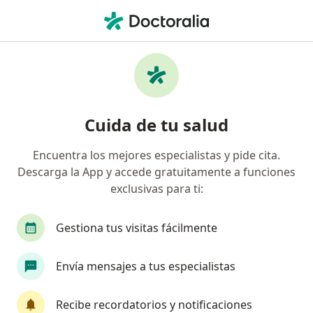
Men
Trastornos De La Personalidad • San Luis Potosi, San Luis Potosí
Filtros
• 1
Seguro
Mapa
Especialistas en Trastornos de la
Cuida de tu salud
personalidad en San Luis Potosi
Encuentra los mejores especialistas y pide cita.
Descarga la App y accede gratuitamente a funciones
¿Qué especialidad estás buscando?
exclusivas para ti:
Psicólogo
Psiquiatra
Psicoanalista
P
Gestiona tus visitas fácilmente
Envía mensajes a tus especialistas
Recibe recordatorios y notificaciones