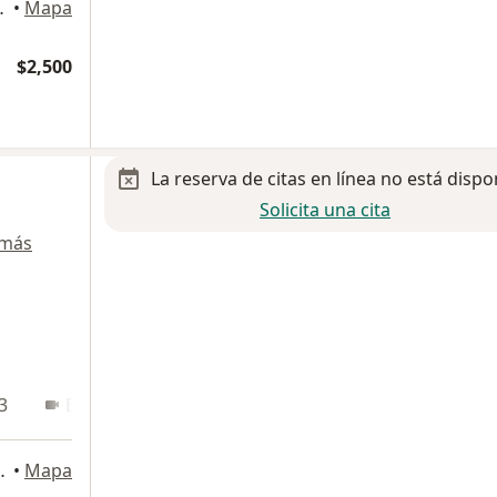
n Luis Potosi
•
Mapa
$2,500
La reserva de citas en línea no está dispo
Solicita una cita
 más
3
En línea
 de Negocios, San Luis Potosi
•
Mapa