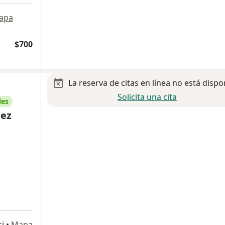
apa
$700
La reserva de citas en línea no está dispo
Solicita una cita
les
nez
si
•
Mapa