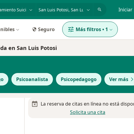
dad, enfermedad o nombre
p. ej. Guadalajara
Iniciar
nibles
Seguro
Más filtros
•
1
da en San Luis Potosi
go
Psicoanalista
Psicopedagogo
Ver más
La reserva de citas en línea no está dispo
Solicita una cita