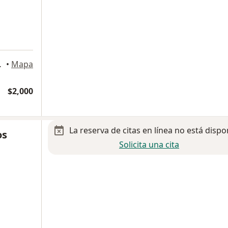
 Luis Potosi
•
Mapa
$2,000
La reserva de citas en línea no está dispo
os
Solicita una cita