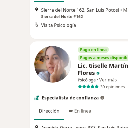
Sierra del Norte 162, San Luis Potosi
•
M
Sierra del Norte #162
Visita Psicología
Pago en línea
Pagos a meses disponib
Lic. Giselle Martí
Flores
·
Ver más
Psicóloga
39 opiniones
Especialista de confianza
Dirección
En línea
Avenida Sierra Leona 387, San Luis Poto