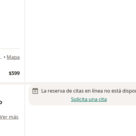
a
 Graciano Sanchez
•
Mapa
$599
La reserva de citas en línea no está dispo
Solicita una cita
o
Ver más