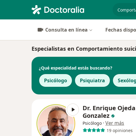
especiali
Consulta en línea
Fechas dispo
Especialistas en Comportamiento suici
¿Qué especialidad estás buscando?
Psicólogo
Psiquiatra
Sexólo
Dr. Enrique Ojeda
Gonzalez
·
Ver más
Psicólogo
19 opiniones