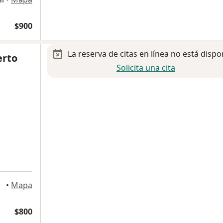
$900
La reserva de citas en línea no está dispo
erto
Solicita una cita
tosi
•
Mapa
$800