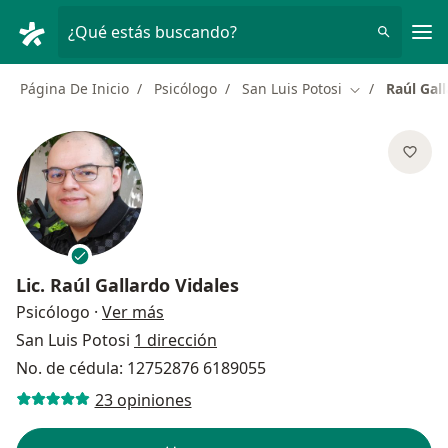
Men
¿Qué estás buscando?
Página De Inicio
Psicólogo
San Luis Potosi
Raúl Gal
Cambiar de ci
Lic.
Raúl Gallardo Vidales
sobre las especializaciones
Psicólogo
·
Ver más
San Luis Potosi
1 dirección
No. de cédula: 12752876 6189055
23 opiniones