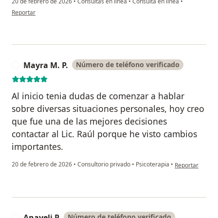
20 de febrero de 2026
•
Consultas en línea
•
Consulta en línea
•
en opinión del usuario Daniel M. Cardona.
Reportar
Mayra M. P.
Número de teléfono verificado
M
Al inicio tenia dudas de comenzar a hablar
sobre diversas situaciones personales, hoy creo
que fue una de las mejores decisiones
contactar al Lic. Raúl porque he visto cambios
importantes.
en opinión del u
20 de febrero de 2026
•
Consultorio privado
•
Psicoterapia
•
Reportar
Anayeli R
Número de teléfono verificado
A