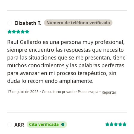
Elizabeth T.
Número de teléfono verificado
E
Raul Gallardo es una persona muy profesional,
siempre encuentro las respuestas que necesito
para las situaciones que se me presentan, tiene
muchos conocimientos y las palabras perfectas
para avanzar en mi proceso terapéutico, sin
duda lo recomiendo ampliamente.
en opinión del usuar
17 de julio de 2025
•
Consultorio privado
•
Psicoterapia
•
Reportar
ARR
Cita verificada
A