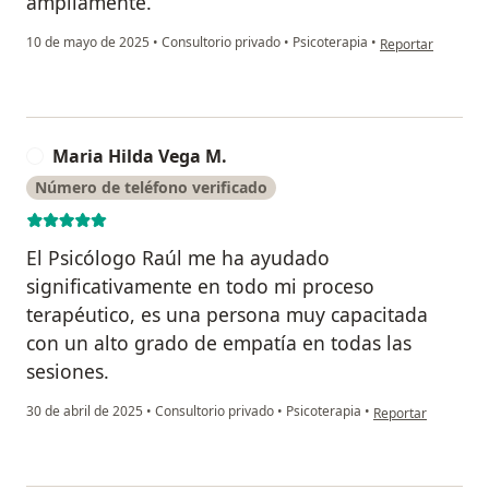
ampliamente.
en opinión del us
10 de mayo de 2025
•
Consultorio privado
•
Psicoterapia
•
Reportar
Maria Hilda Vega M.
M
Número de teléfono verificado
El Psicólogo Raúl me ha ayudado
significativamente en todo mi proceso
terapéutico, es una persona muy capacitada
con un alto grado de empatía en todas las
sesiones.
en opinión del usu
30 de abril de 2025
•
Consultorio privado
•
Psicoterapia
•
Reportar