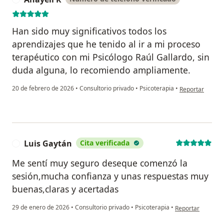
Han sido muy significativos todos los
aprendizajes que he tenido al ir a mi proceso
terapéutico con mi Psicólogo Raúl Gallardo, sin
duda alguna, lo recomiendo ampliamente.
en opinión del u
20 de febrero de 2026
•
Consultorio privado
•
Psicoterapia
•
Reportar
Luis Gaytán
Cita verificada
L
Me sentí muy seguro deseque comenzó la
sesión,mucha confianza y unas respuestas muy
buenas,claras y acertadas
en opinión del us
29 de enero de 2026
•
Consultorio privado
•
Psicoterapia
•
Reportar