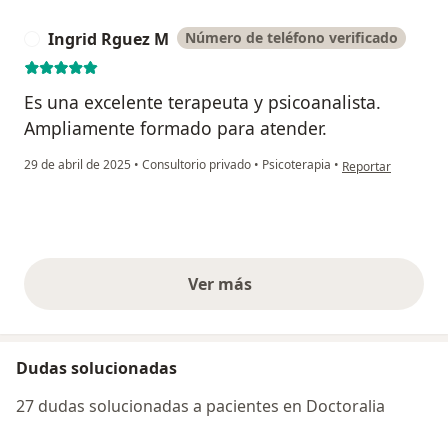
Ingrid Rguez M
Número de teléfono verificado
I
Es una excelente terapeuta y psicoanalista.
Ampliamente formado para atender.
en opinión del usu
29 de abril de 2025
•
Consultorio privado
•
Psicoterapia
•
Reportar
Ver más
opiniones anteriores
Dudas solucionadas
27 dudas solucionadas a pacientes en Doctoralia