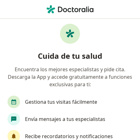
Men
Depresión Neurótica Distimia • San Luis Potosi, San Luis Potosí
Filtros
• 1
Seguro
Mapa
Especialistas en Depresión neurótica
Cuida de tu salud
(distimia) en San Luis Potosi
Encuentra los mejores especialistas y pide cita.
Descarga la App y accede gratuitamente a funciones
¿Qué especialidad estás buscando?
exclusivas para ti:
Psicólogo
Psiquiatra
Psicoanalista
S
Gestiona tus visitas fácilmente
Envía mensajes a tus especialistas
Recibe recordatorios y notificaciones