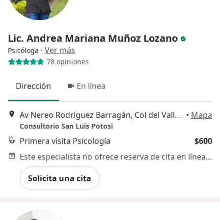
Lic. Andrea Mariana Muñoz Lozano
·
Ver más
Psicóloga
78 opiniones
Dirección
En línea
Av Nereo Rodríguez Barragán, Col del Valle, 78200 San Luis Potosí, S.L.P., San Luis Potosi
•
Mapa
Consultorio San Luis Potosi
Primera visita Psicología
$600
Este especialista no ofrece reserva de cita en línea en esta dirección.
Solicita una cita