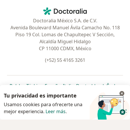
Contacto
Doctoralia - Página de inicio
Doctoralia México S.A. de C.V.
Avenida Boulevard Manuel Ávila Camacho No. 118
Piso 19 Col. Lomas de Chapultepec V Sección,
Alcaldía Miguel Hidalgo
CP 11000 CDMX, México
(+52) 55 4165 3261
se abre en una nueva pestaña
se abre en una nueva pestaña
se abre en una nueva pestaña
se abre en una nueva pes
se abre en 
se a
Polska
,
Türkiye
,
España
,
Italia
,
Deutschland
,
Česko
,
se abre en una nueva pestaña
se abre en una nueva pestaña
se abre en una nueva pestaña
se abre en una nueva p
se abre en 
se abr
Portugal
,
México
,
Chile
,
Brasil
,
Argentina
,
Perú
,
Tu privacidad es importante
se abre en una nueva pe
Colombia
Usamos cookies para ofrecerte una
mejor experiencia.
www.doctoralia.com.mx © 2026 - Encuentra tu
Leer más
.
especialista y pide cita