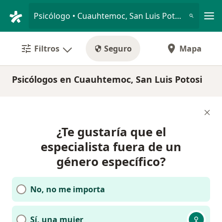
Men
Psicólogo • Cuauhtemoc, San Luis Potosi, San Luis Potosí
Filtros
Seguro
Mapa
Psicólogos en Cuauhtemoc, San Luis Potosi
¿Te gustaría que el
especialista fuera de un
género específico?
No, no me importa
Sí, una mujer