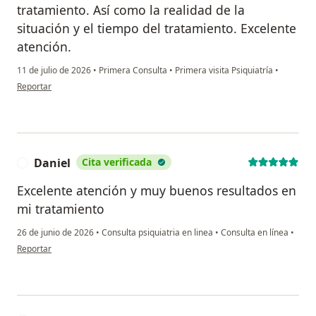
tratamiento. Así como la realidad de la
situación y el tiempo del tratamiento. Excelente
atención.
11 de julio de 2026
•
Primera Consulta
•
Primera visita Psiquiatría
•
en opinión del usuario A. Gutiérrez
Reportar
Daniel
Cita verificada
D
Excelente atención y muy buenos resultados en
mi tratamiento
26 de junio de 2026
•
Consulta psiquiatria en linea
•
Consulta en línea
•
en opinión del usuario Daniel
Reportar