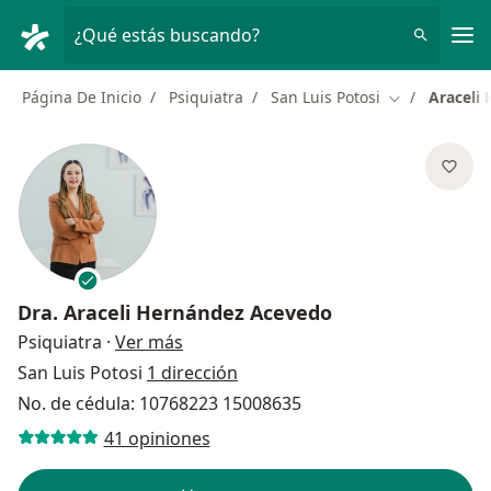
Men
¿Qué estás buscando?
Página De Inicio
Psiquiatra
San Luis Potosi
Araceli
Cambiar de c
Dra.
Araceli Hernández Acevedo
sobre las especializaciones
Psiquiatra
·
Ver más
San Luis Potosi
1 dirección
No. de cédula: 10768223 15008635
41 opiniones