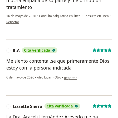
mucha empatía de su parte y me brindó un
tratamiento
16 de mayo de 2026
•
Consulta psiquiatria en linea
•
Consulta en línea
•
en opinión del usuario AMR
Reportar
R.A
Cita verificada
R
Me siento contenta ,se que primeramente Dios
estoy con la persona indicada
en opinión del usuario R.A
6 de mayo de 2026
•
otro lugar
•
Otro
•
Reportar
Lizzette Sierra
Cita verificada
L
La Dra. Araceli Hernández Acevedo me ha