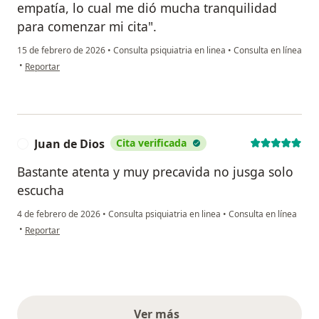
empatía, lo cual me dió mucha tranquilidad
para comenzar mi cita".
15 de febrero de 2026
•
Consulta psiquiatria en linea
•
Consulta en línea
en opinión del usuario Lhr
•
Reportar
Juan de Dios
Cita verificada
J
Bastante atenta y muy precavida no jusga solo
escucha
4 de febrero de 2026
•
Consulta psiquiatria en linea
•
Consulta en línea
en opinión del usuario Juan de Dios
•
Reportar
Ver más