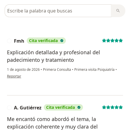
Busca en opiniones
Fmh
Cita verificada
F
Explicación detallada y profesional del
padecimiento y tratamiento
1 de agosto de 2026
•
Primera Consulta
•
Primera visita Psiquiatría
•
en opinión del usuario Fmh
Reportar
A. Gutiérrez
Cita verificada
A
Me encantó como abordó el tema, la
explicación coherente y muy clara del