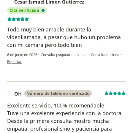
Cesar Ismael Limon Gutierrez
C
Cita verificada
Todo muy bien amable durante la
videollamada, a pesar que hubo un problema
con mi cámara pero todo bien
6 de junio de 2026
•
Consulta psiquiatria en linea
•
Consulta en línea
•
en opinión del usuario Cesar Ismael Limon Gutierrez
Reportar
OH
Número de teléfono verificado
O
Excelente servicio, 100% recomendable
Tuve una excelente experiencia con la doctora.
Desde la primera consulta mostró mucha
empatía, profesionalismo y paciencia para