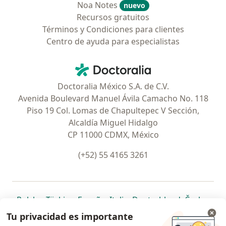
Noa Notes
nuevo
Recursos gratuitos
Términos y Condiciones para clientes
Centro de ayuda para especialistas
Contacto
Doctoralia - Página de inicio
Doctoralia México S.A. de C.V.
Avenida Boulevard Manuel Ávila Camacho No. 118
Piso 19 Col. Lomas de Chapultepec V Sección,
Alcaldía Miguel Hidalgo
CP 11000 CDMX, México
(+52) 55 4165 3261
se abre en una nueva pestaña
se abre en una nueva pestaña
se abre en una nueva pestaña
se abre en una nueva pes
se abre en 
se a
Polska
,
Türkiye
,
España
,
Italia
,
Deutschland
,
Česko
,
se abre en una nueva pestaña
se abre en una nueva pestaña
se abre en una nueva pestaña
se abre en una nueva p
se abre en 
se abr
Portugal
,
México
,
Chile
,
Brasil
,
Argentina
,
Perú
,
Tu privacidad es importante
se abre en una nueva pe
Colombia