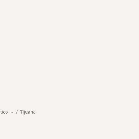
rmedades en Tijuana
tico
Tijuana
Cambiar de ciudad