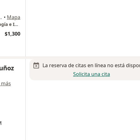
onsultorio 4, Zona Urbana Río, Tijuana
•
Mapa
Dra. Marcia Saldivar, especialista en Alergología e Inmunología Clínica
$1,300
La reserva de citas en línea no está dispo
Muñoz
Solicita una cita
 más
M