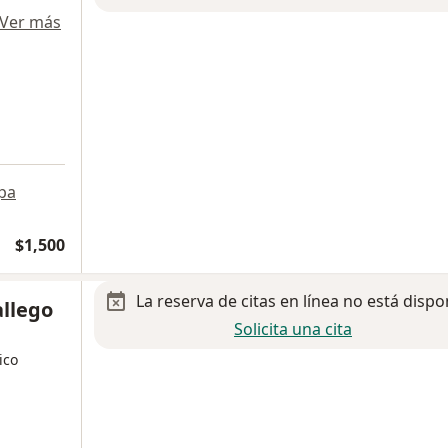
Ver más
pa
$1,500
La reserva de citas en línea no está dispo
allego
Solicita una cita
ico