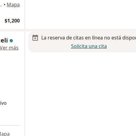
68, INT 305, Tijuana
•
Mapa
$1,200
La reserva de citas en línea no está dispo
eli
Solicita una cita
Ver más
ivo
apa