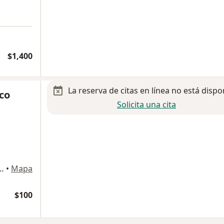
a
$1,400
La reserva de citas en línea no está dispo
co
Solicita una cita
#21350, colonia las misiones, Tijuana
•
Mapa
$100