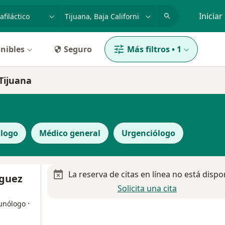
dad, enfermedad o nombre
p. ej. Guadalajara
Iniciar
nibles
Seguro
Más filtros
•
1
 Tijuana
logo
Médico general
Urgenciólogo
La reserva de citas en línea no está dispo
iguez
Solicita una cita
·
munólogo