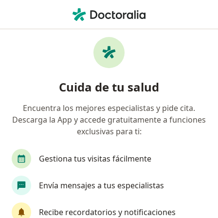
Men
Radiculopatía Lumbar • Guadalajara, Jalisco
Filtros
• 1
Seguro
Mapa
Especialistas en Radiculopatía lumbar en
Cuida de tu salud
Guadalajara
Encuentra los mejores especialistas y pide cita.
Descarga la App y accede gratuitamente a funciones
¿Qué especialidad estás buscando?
exclusivas para ti:
Fisioterapeuta
Traumatólogo
Ortopedist
Gestiona tus visitas fácilmente
Envía mensajes a tus especialistas
Recibe recordatorios y notificaciones