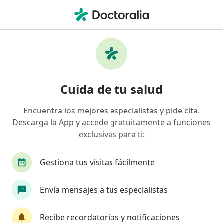
Men
Próstata Agrandada • León, Guanajuato
Filtros
• 1
Seguro
Mapa
Especialistas en Próstata agrandada en
Cuida de tu salud
León
Encuentra los mejores especialistas y pide cita.
Descarga la App y accede gratuitamente a funciones
¿Qué especialidad estás buscando?
exclusivas para ti:
Urólogo
Médico general
Alergólogo
Gestiona tus visitas fácilmente
Envía mensajes a tus especialistas
Recibe recordatorios y notificaciones