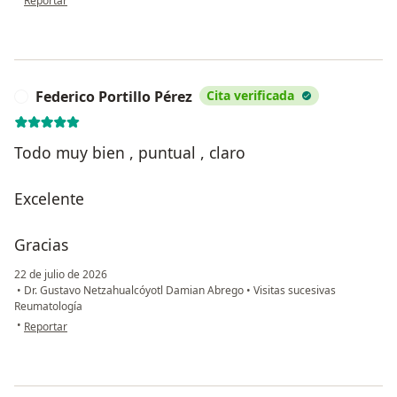
Reportar
Federico Portillo Pérez
Cita verificada
F
Todo muy bien , puntual , claro
Excelente
Gracias
22 de julio de 2026
•
Dr. Gustavo Netzahualcóyotl Damian Abrego
•
Visitas sucesivas
Reumatología
en opinión del usuario Federico Portillo Pérez
•
Reportar