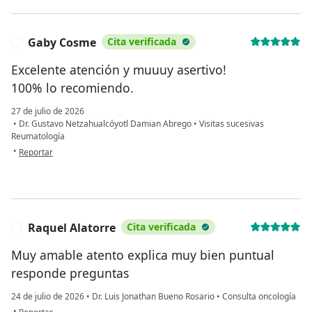
Gaby Cosme
Cita verificada
G
Excelente atención y muuuy asertivo!
100% lo recomiendo.
27 de julio de 2026
•
Dr. Gustavo Netzahualcóyotl Damian Abrego
•
Visitas sucesivas
Reumatología
en opinión del usuario Gaby Cosme
•
Reportar
Raquel Alatorre
Cita verificada
R
Muy amable atento explica muy bien puntual
responde preguntas
24 de julio de 2026
•
Dr. Luis Jonathan Bueno Rosario
•
Consulta oncología
en opinión del usuario Raquel Alatorre
•