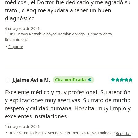
médicos , el Doctor fue dedicado y me agradó su
trato , creoq me ayudara a tener un buen
diagnóstico
4 de agosto de 2026
•
Dr. Gustavo Netzahualcóyotl Damian Abrego
•
Primera visita
Reumatología
en opinión del usuario Jessika Mejia
•
Reportar
J.Jaime Avila M.
Cita verificada
J
Excelente médico y muy profesional. Su atención
y explicaciones muy asertivas. Su trato de mucho
respeto y calidad humana. Hospital muy limpio y
excelentes instalaciones.
1 de agosto de 2026
en opinión de
•
Dr. Gerardo Rodríguez Mendoza
•
Primera visita Neumología
•
Reportar