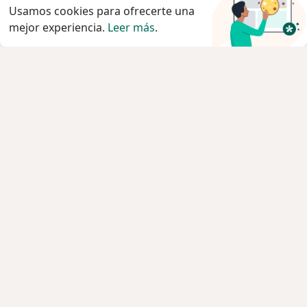
Usamos cookies para ofrecerte una
mejor experiencia.
Leer más
.
Servicio
Privacidad y cookies
Quiénes somos
Contacto
Empleos
Nuevas posiciones
Términos y condiciones generales
Prensa
Para los pacientes
Especialistas
Clínicas
Pregunta al Experto
Servicios
Enfermedades