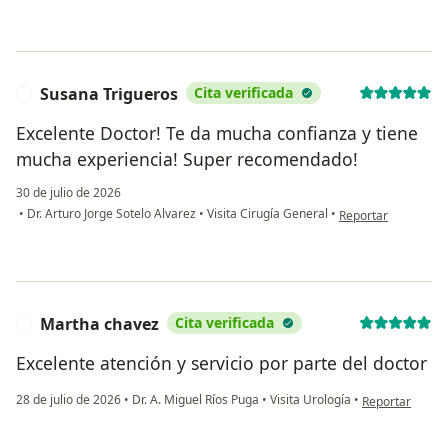
Susana Trigueros
Cita verificada
S
Excelente Doctor! Te da mucha confianza y tiene
mucha experiencia! Super recomendado!
30 de julio de 2026
en opinión del usua
•
Dr. Arturo Jorge Sotelo Alvarez
•
Visita Cirugía General
•
Reportar
Martha chavez
Cita verificada
M
Excelente atención y servicio por parte del doctor
en opinión del
28 de julio de 2026
•
Dr. A. Miguel Ríos Puga
•
Visita Urología
•
Reportar