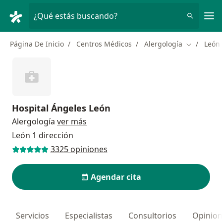
Men
¿Qué estás buscando?
Página De Inicio
Centros Médicos
Alergología
León
Cambiar d
Hospital Ángeles León
Alergología
ver más
León
1 dirección
3325 opiniones
Agendar cita
Servicios
Especialistas
Consultorios
Opinio