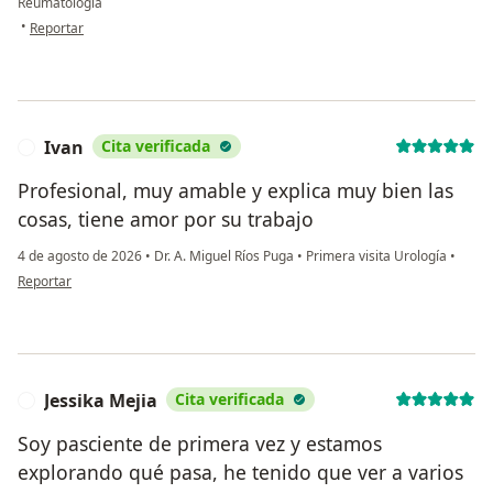
Reumatología
en opinión del usuario Ma Elena Estrada Aguilar
•
Reportar
Ivan
Cita verificada
I
Profesional, muy amable y explica muy bien las
cosas, tiene amor por su trabajo
4 de agosto de 2026
•
Dr. A. Miguel Ríos Puga
•
Primera visita Urología
•
en opinión del usuario Ivan
Reportar
Jessika Mejia
Cita verificada
J
Soy pasciente de primera vez y estamos
explorando qué pasa, he tenido que ver a varios