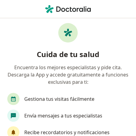
Men
Pinzamiento Subacromial • Miguel Hidalgo, CDMX
Filtros
• 1
Seguro
Mapa
Especialistas en Pinzamiento Subacromial
Cuida de tu salud
en Miguel Hidalgo
Encuentra los mejores especialistas y pide cita.
Descarga la App y accede gratuitamente a funciones
¿Qué especialidad estás buscando?
exclusivas para ti:
Ortopedista
Traumatólogo
Gastroenteró
Gestiona tus visitas fácilmente
Envía mensajes a tus especialistas
Recibe recordatorios y notificaciones