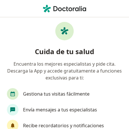
Men
Pancreatitis • Monterrey, Nuevo Léon
Filtros
• 1
Seguro
Mapa
Especialistas en Pancreatitis en Monterrey
Cuida de tu salud
Encuentra los mejores especialistas y pide cita.
¿Qué especialidad estás buscando?
Descarga la App y accede gratuitamente a funciones
Cirujano general
Gastroenterólogo
Endos
exclusivas para ti:
Gestiona tus visitas fácilmente
Envía mensajes a tus especialistas
Recibe recordatorios y notificaciones