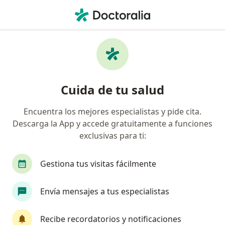
Men
Nutrición Y Salud Emocional • Ciudad de México, CDMX
Filtros
• 1
Seguro
Mapa
Especialistas en Nutrición y salud
Cuida de tu salud
emocional en Ciudad de México
Encuentra los mejores especialistas y pide cita.
Descarga la App y accede gratuitamente a funciones
¿Qué especialidad estás buscando?
exclusivas para ti:
Nutricionista
Nutriólogo
Gestiona tus visitas fácilmente
Nutriólogo clínico
Envía mensajes a tus especialistas
Especialista en Obesidad y Delgadez
Recibe recordatorios y notificaciones
Psicólogo
Ver más