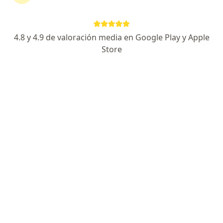
4.8 y 4.9 de valoración media en Google Play y Apple
Store
Lic. Fabiola Paola Álvarez Pérez
Nutrióloga clínica, Nutricionista, Especialista en obesidad y
·
Ver más
delgadez
120 opiniones
Dirección
En línea 1
En línea 2
Nicolás San Juan 807 int. 101, Benito Juárez
•
Mapa
Clínica Medica Vivir Bien