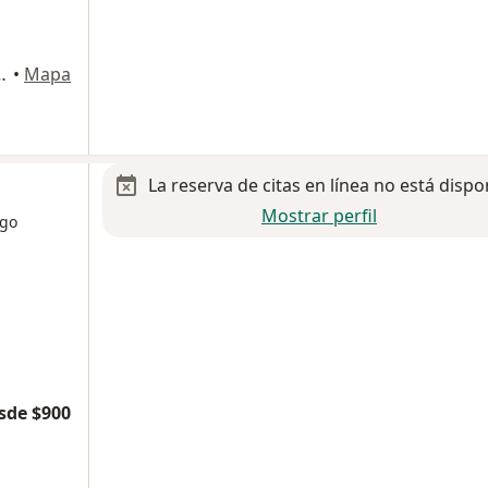
l Aaron Joaquin , Guadalajara
•
Mapa
La reserva de citas en línea no está dispo
Mostrar perfil
ogo
sde $900