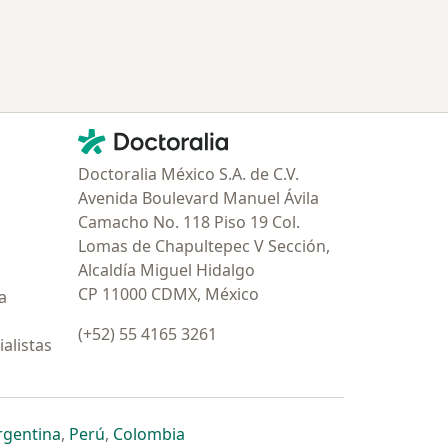
Contacto
Doctoralia - Página de inicio
Doctoralia México S.A. de C.V.
Avenida Boulevard Manuel Ávila
Camacho No. 118 Piso 19 Col.
Lomas de Chapultepec V Sección,
Alcaldía Miguel Hidalgo
CP 11000 CDMX, México
a
(+52) 55 4165 3261
alistas
estaña
 nueva pestaña
n una nueva pestaña
 abre en una nueva pestaña
se abre en una nueva pestaña
se abre en una nueva pestaña
se abre en una nueva pestaña
rgentina
,
Perú
,
Colombia