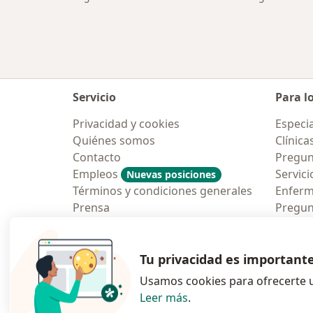
Servicio
Para l
Privacidad y cookies
Especia
Quiénes somos
Clínica
Contacto
Pregun
Empleos
Servici
Nuevas posiciones
Términos y condiciones generales
Enfer
Prensa
Pregun
Aplicac
Blog p
Tu privacidad es important
Usamos cookies para ofrecerte u
Leer más
.
se abre en una n
se abre 
s
Polska
,
Türkiye
,
España
,