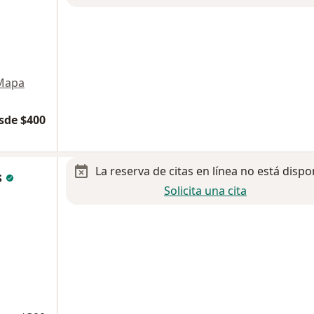
Mapa
sde $400
La reserva de citas en línea no está dispo
s
Solicita una cita