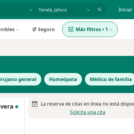
dad, enfermedad o nombre
p. ej. Guadalajara
Iniciar
nibles
Seguro
Más filtros
•
1
irujano general
Homeópata
Médico de familia
La reserva de citas en línea no está dispo
Rivera
Solicita una cita