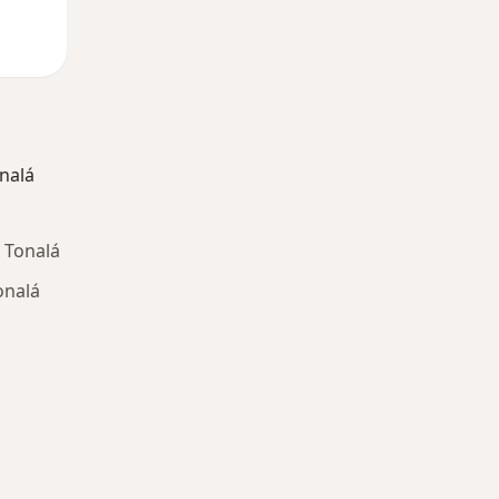
nalá
 Tonalá
onalá
ría: Otras enfermedades en Tonalá