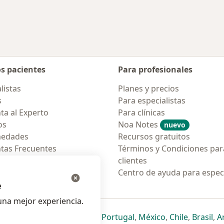
os pacientes
Para profesionales
listas
Planes y precios
s
Para especialistas
ta al Experto
Para clínicas
os
Noa Notes
nuevo
medades
Recursos gratuitos
tas Frecuentes
Términos y Condiciones par
ión para móvil
clientes
ara pacientes
Centro de ayuda para especi
e
na mejor experiencia.
ueva pestaña
en una nueva pestaña
e abre en una nueva pestaña
se abre en una nueva pestaña
se abre en una nueva pestaña
se abre en una nueva pestaña
se abre en una nueva p
se abre en una
se abre e
se
Italia
,
Deutschland
,
Česko
,
Portugal
,
México
,
Chile
,
Brasil
,
A