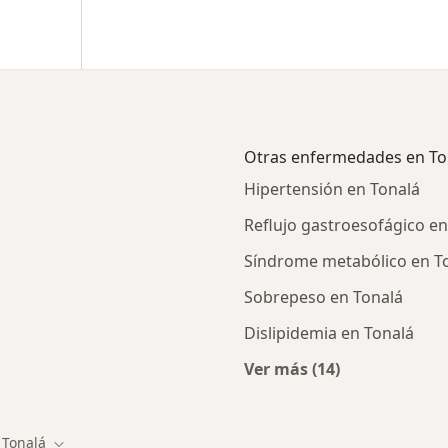
Otras enfermedades en To
Hipertensión en Tonalá
Reflujo gastroesofágico en
Síndrome metabólico en T
Sobrepeso en Tonalá
Dislipidemia en Tonalá
Ver más (14)
rcanas a Tonalá
Más en esta catego
Tonalá
iar de ciudad
Cambiar de ciudad