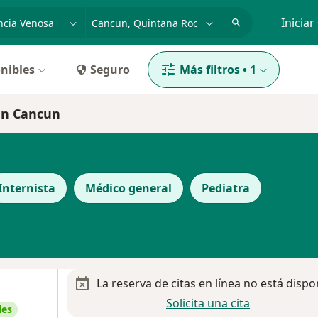
dad, enfermedad o nombre
p. ej. Guadalajara
Iniciar
nibles
Seguro
Más filtros
•
1
 en Cancun
Internista
Médico general
Pediatra
La reserva de citas en línea no está dispo
Solicita una cita
les