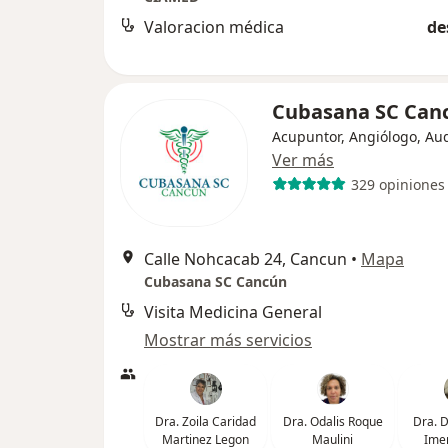
Valoracion médica
de
Cubasana SC Can
Acupuntor, Angiólogo, Au
Ver más
329 opiniones
Calle Nohcacab 24, Cancun
•
Mapa
Cubasana SC Cancún
Visita Medicina General
Mostrar más servicios
Dra. Zoila Caridad
Dra. Odalis Roque
Dra. D
Martinez Legon
Maulini
Ime