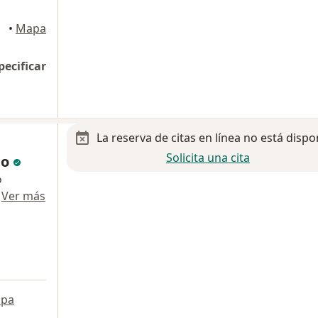
•
Mapa
pecificar
La reserva de citas en línea no está dispo
Solicita una cita
do
o
·
Ver más
pa