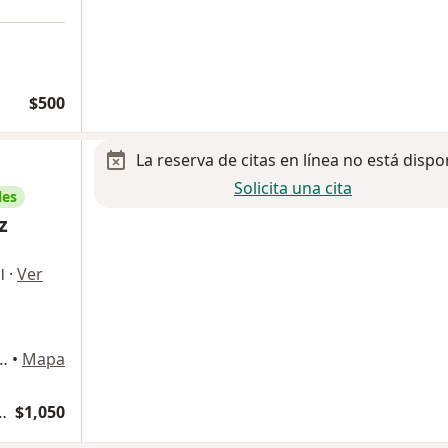
$500
La reserva de citas en línea no está dispo
Solicita una cita
les
z
·
Ver
l
 Piso, Consultorio 203 Plaza Pabellón Caribe, Cancun
•
Mapa
logía y Cirugia Vascular
$1,050