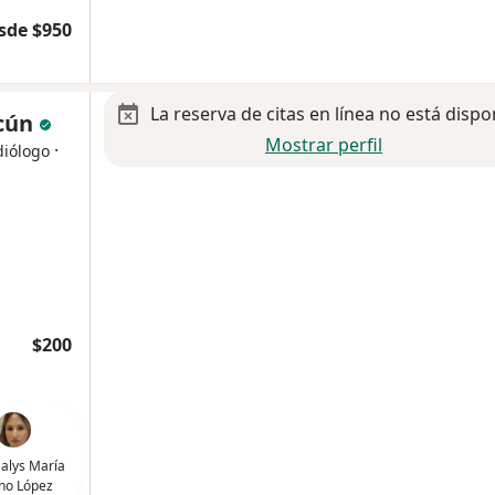
sde $950
La reserva de citas en línea no está dispo
cún
Mostrar perfil
·
diólogo
$200
alys María
no López