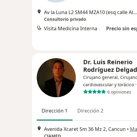
Av la Luna L2 SM44 MZA10 (esq calle Alba a 1 cuadra de Av del Sol), Cancun
Consultorio privado
Visita Medicina Interna
Precio sin es
Dr. Luis Reinerio
Rodríguez Delga
Cirujano general, Cirujan
cardiovascular y torácico
6 opiniones
Dirección 1
Dirección 2
Avenida Xcaret Sm 36 Mz 2, Cancun
•
Ma
CIAMED