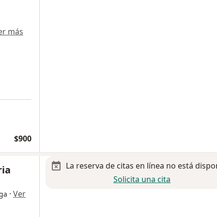
er más
$900
La reserva de citas en línea no está dispo
ria
Solicita una cita
·
Ver
oga