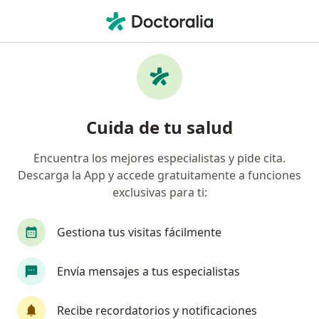
Men
Infección Urinaria En Niños • Rosarito, Baja California
Filtros
• 1
Mapa
Especialistas en Infección urinaria en niños
Cuida de tu salud
en Rosarito
Encuentra los mejores especialistas y pide cita.
Descarga la App y accede gratuitamente a funciones
¿Qué especialidad estás buscando?
exclusivas para ti:
Pediatra
Gestiona tus visitas fácilmente
Envía mensajes a tus especialistas
Recibe recordatorios y notificaciones