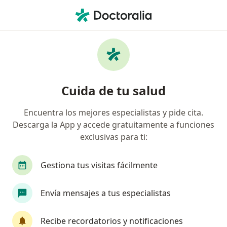
Men
Médico General • Rosarito, Baja California
Filtros
Mapa
Médicos generales en Rosarito
Cuida de tu salud
Encuentra los mejores especialistas y pide cita.
Descarga la App y accede gratuitamente a funciones
exclusivas para ti:
Gestiona tus visitas fácilmente
Dra. Lizeth Zaragoza
Envía mensajes a tus especialistas
·
Ver más
Médica general, Médica estética
115 opiniones
Recibe recordatorios y notificaciones