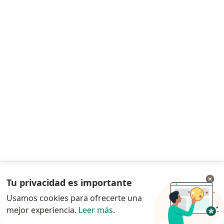
Primera visita Medicina General
desde $450
Este especialista no ofrece reserva de cita en línea en esta dirección.
Solicita una cita
Dr. Jesús Adrián Ríos Morales
Médico general
Tu privacidad es importante
Ir a la app
C. Galilea Este Manzana 9 Lote 1 Local #2, Rosarito
•
Mapa
Usamos cookies para ofrecerte una
Consultorio Ríos
mejor experiencia.
Leer más
.
Continuar en el navegador
Primera visita Medicina General
Precio sin especificar