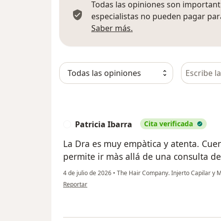
Todas las opiniones son importante
especialistas no pueden pagar para
Más información sobre
Saber más.
Busca en 
Patricia Ibarra
Cita verificada
P
La Dra es muy empàtica y atenta. Cue
permite ir màs allá de una consulta d
4 de julio de 2026
•
The Hair Company. Injerto Capilar y M
en opinión del usuario Patricia Ibarra
Reportar