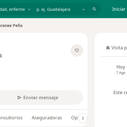
dad, enfermedad o nombre
p. ej. Guadalajara
Iniciar
ranee Peña
Visita 
Visita p
sobre las especializaciones
s
Hoy
7 Ago
Este c
Enviar mensaje
nsultorios
Aseguradoras
Opiniones (24)
Dudas 