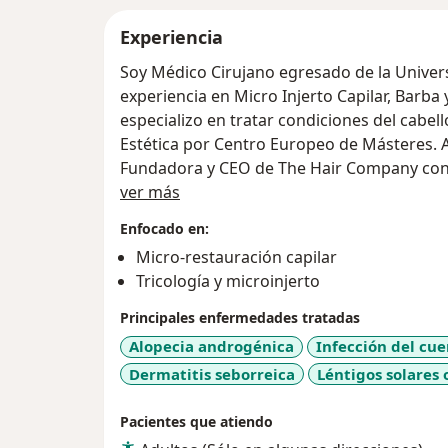
Experiencia
Soy Médico Cirujano egresado de la Unive
experiencia en Micro Injerto Capilar, Barba
especializo en tratar condiciones del cabe
Estética por Centro Europeo de Másteres. 
Fundadora y CEO de The Hair Company con s
Sobre mí
prioridad es la salud de mis pacientes, por
ver más
cuidando estrictamente normas de higiene 
Enfocado en:
tratamiento. Me gusta conocer a mis pacien
Micro-restauración capilar
siempre poniendo como prioridad una aten
Tricología y microinjerto
Principales enfermedades tratadas
Alopecia androgénica
Infección del cue
Dermatitis seborreica
Léntigos solares 
Pacientes que atiendo