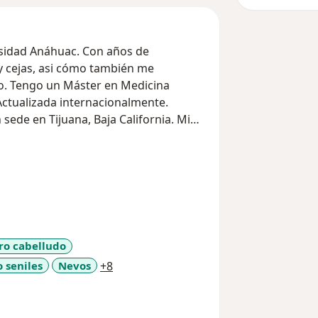
rsidad Anáhuac. Con años de
 y cejas, asi cómo también me
llo. Tengo un Máster en Medicina
Actualizada internacionalmente.
ede en Tijuana, Baja California. Mi
 lo que cada procedimiento se realiza
y salud, personalizando cada
tes y cumplir con sus expectativas,
ción médica de calidad.
ro cabelludo
a11y_sr_more_diseases
o seniles
Nevos
+8