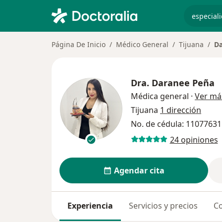
especiali
Página De Inicio
Médico General
Tijuana
Da
Dra.
Daranee Peña
Médica general
·
Ver má
Tijuana
1 dirección
No. de cédula: 11077631
24 opiniones
Agendar cita
Experiencia
Servicios y precios
Co