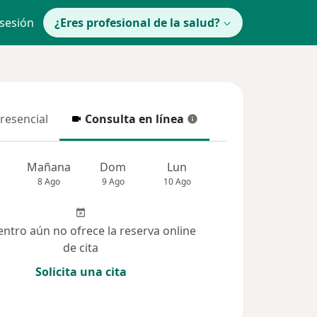
 sesión
¿Eres profesional de la salud?
presencial
Consulta en línea
resencial
Consulta en línea
Mañana
Dom
Lun
Mar
Mié
8 Ago
9 Ago
10 Ago
11 Ago
12 Ag
entro aún no ofrece la reserva online
de cita
Solicita una cita
solucionadas (2)