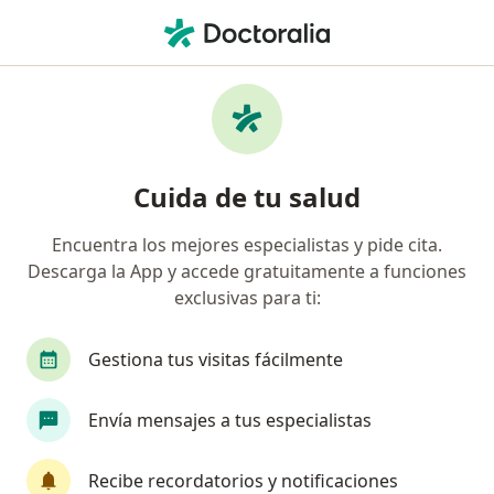
Men
Infarto Cerebral • Metepec, México
Filtros
• 1
Seguro
Mapa
Especialistas en Infarto cerebral en
Cuida de tu salud
Metepec
Encuentra los mejores especialistas y pide cita.
Descarga la App y accede gratuitamente a funciones
¿Qué especialidad estás buscando?
exclusivas para ti:
Neurólogo
Neurofisiólogo
Especialista en
Gestiona tus visitas fácilmente
Envía mensajes a tus especialistas
Recibe recordatorios y notificaciones