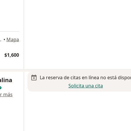
Tlalpan, Ciudad de México
•
Mapa
$1,600
La reserva de citas en línea no está dispo
alina
Solicita una cita
r más