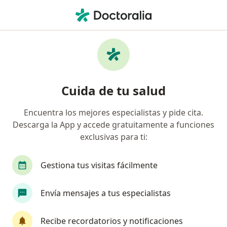
Men
Infarto Agudo De Miocardio • Veracruz, Veracruz
Filtros
• 1
Seguro
Mapa
Especialistas en Infarto agudo de miocardio
Cuida de tu salud
en Veracruz
Encuentra los mejores especialistas y pide cita.
Descarga la App y accede gratuitamente a funciones
¿Qué especialidad estás buscando?
exclusivas para ti:
Cardiólogo
Internista
Cirujano cardiovasc
Gestiona tus visitas fácilmente
Envía mensajes a tus especialistas
Recibe recordatorios y notificaciones