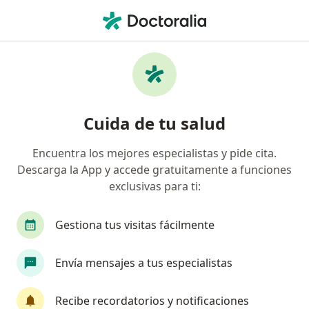
Men
Incontinencia Urinaria De Esfuerzo • Coyoacán, CDMX
Filtros
• 1
Seguro
Mapa
Especialistas en Incontinencia urinaria de
Cuida de tu salud
esfuerzo en Coyoacán
Encuentra los mejores especialistas y pide cita.
Descarga la App y accede gratuitamente a funciones
¿Qué especialidad estás buscando?
exclusivas para ti:
Urólogo
Ginecólogo
Médico general
Gestiona tus visitas fácilmente
Envía mensajes a tus especialistas
Recibe recordatorios y notificaciones