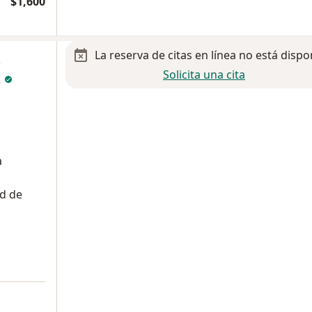
$1,600
La reserva de citas en línea no está dispo
s
Solicita una cita
z
a
ad de