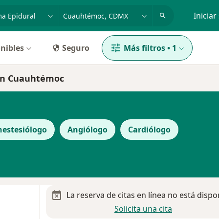
dad, enfermedad o nombre
p. ej. Guadalajara
Iniciar
nibles
Seguro
Más filtros
•
1
 en Cuauhtémoc
nestesiólogo
Angiólogo
Cardiólogo
La reserva de citas en línea no está dispo
Solicita una cita