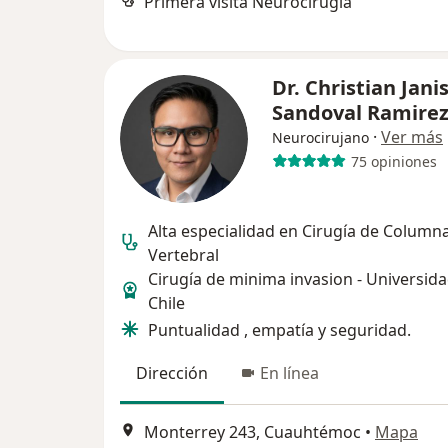
Primera visita Neurocirugía
Dr. Christian Jani
Sandoval Ramire
·
Ver más
Neurocirujano
75 opiniones
Alta especialidad en Cirugía de Column
Vertebral
Cirugía de minima invasion - Universid
Chile
Puntualidad , empatía y seguridad.
Dirección
En línea
Monterrey 243, Cuauhtémoc
•
Mapa