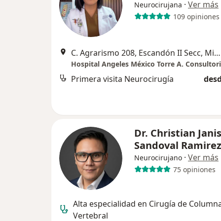
·
Ver más
Neurocirujana
109 opiniones
C. Agrarismo 208, Escandón II Secc, Miguel Hidalgo, Ciudad de México
Hospital Angeles México Torre A. Consultor
Primera visita Neurocirugía
desd
Dr. Christian Jani
Sandoval Ramire
·
Ver más
Neurocirujano
75 opiniones
Alta especialidad en Cirugía de Column
Vertebral