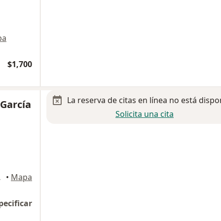
pa
$1,700
La reserva de citas en línea no está dispo
 García
Solicita una cita
aro Obregón
•
Mapa
pecificar