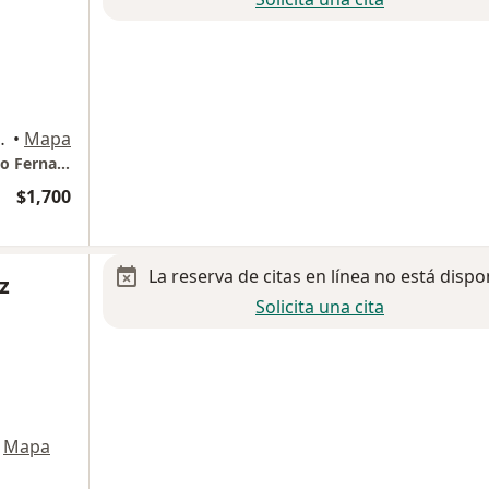
iudad de México, Distrito Federal DF, Miguel Hidalgo
•
Mapa
Hospital Español. Complejo Médico Antonino Fernandez
$1,700
La reserva de citas en línea no está dispo
z
Solicita una cita
Mapa