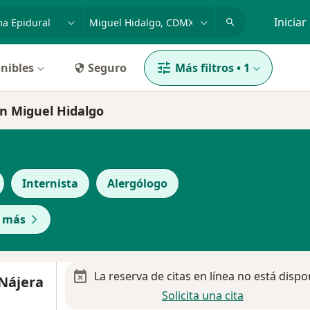
dad, enfermedad o nombre
p. ej. Guadalajara
Iniciar
nibles
Seguro
Más filtros
•
1
n Miguel Hidalgo
Internista
Alergólogo
r más
La reserva de citas en línea no está dispo
 Nájera
Solicita una cita