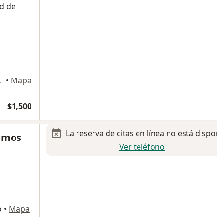
ad de
, Ciudad de México
•
Mapa
$1,500
La reserva de citas en línea no está dispo
Ramos
Ver teléfono
o
•
Mapa