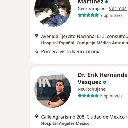
Martínez
·
Ver más
Neurocirujano
9 opiniones
Avenida Ejercito Nacional 613, consultorio 205, Colonia Granada, Miguel Hidalgo,C
Primera visita Neurocirugía
Dr. Erik Hernánde
Vásquez
Neurocirujano
6 opiniones
Calle Agrarismo 208, Ciudad de México
•
Hospital Angeles México