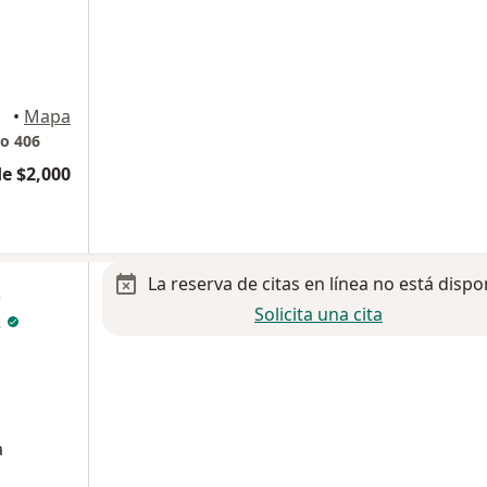
•
Mapa
io 406
e $2,000
La reserva de citas en línea no está dispo
s
Solicita una cita
z
a