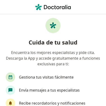
Men
Hematoma Epidural • Magdalena Contreras, CDMX
Filtros
• 1
Seguro
Mapa
Especialistas en Hematoma epidural en
Cuida de tu salud
Magdalena Contreras
Encuentra los mejores especialistas y pide cita.
Descarga la App y accede gratuitamente a funciones
¿Qué especialidad estás buscando?
exclusivas para ti:
Neurocirujano
Anestesiólogo
Angiólogo
Gestiona tus visitas fácilmente
Envía mensajes a tus especialistas
Recibe recordatorios y notificaciones