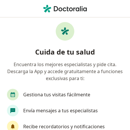
Men
Gastroenteritis Aguda • Metepec, México
Filtros
• 1
Seguro
Mapa
Especialistas en Gastroenteritis aguda en
Cuida de tu salud
Metepec
Encuentra los mejores especialistas y pide cita.
Descarga la App y accede gratuitamente a funciones
¿Qué especialidad estás buscando?
exclusivas para ti:
Médico general
Pediatra
Internista
G
Gestiona tus visitas fácilmente
Envía mensajes a tus especialistas
Recibe recordatorios y notificaciones