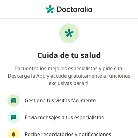
Men
Gastroenteritis Aguda • Iztacalco, CDMX
Filtros
• 1
Seguro
Mapa
Especialistas en Gastroenteritis aguda en
Cuida de tu salud
Iztacalco
Encuentra los mejores especialistas y pide cita.
Descarga la App y accede gratuitamente a funciones
¿Qué especialidad estás buscando?
exclusivas para ti:
Médico general
Pediatra
Gastroenterólo
Gestiona tus visitas fácilmente
Envía mensajes a tus especialistas
Recibe recordatorios y notificaciones