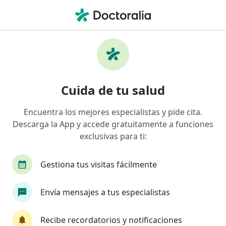
Men
Fractura De Antebrazo • Villahermosa, Tabasco
Filtros
• 1
Seguro
Mapa
Especialistas en Fractura de antebrazo en
Cuida de tu salud
Villahermosa
Encuentra los mejores especialistas y pide cita.
Descarga la App y accede gratuitamente a funciones
¿Qué especialidad estás buscando?
exclusivas para ti:
Traumatólogo
Ortopedista
Médico gener
Gestiona tus visitas fácilmente
Envía mensajes a tus especialistas
Recibe recordatorios y notificaciones