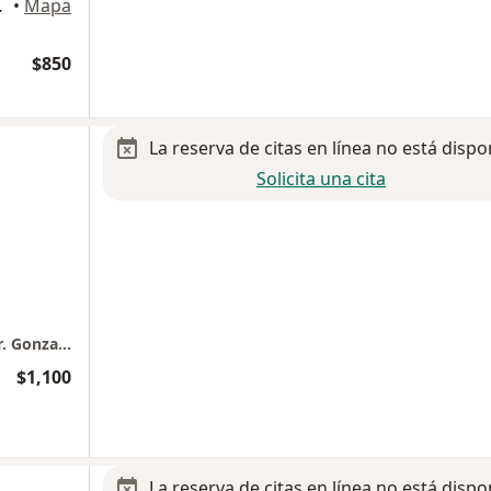
Cuauhtémoc
•
Mapa
$850
La reserva de citas en línea no está dispo
Solicita una cita
Consultorio de psiquiatria y psicoterapia/ Dr. Gonzalez Galvez
$1,100
La reserva de citas en línea no está dispo