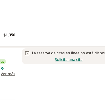
$1,350
La reserva de citas en línea no está dispo
Solicita una cita
les
n
·
Ver más