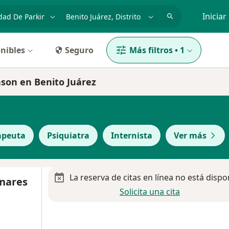
dad, enfermedad o nombre
p. ej. Guadalajara
Iniciar
nibles
Seguro
Más filtros
•
1
nson en Benito Juárez
apeuta
Psiquiatra
Internista
Ver más
La reserva de citas en línea no está dispo
inares
Solicita una cita