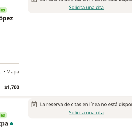
Solicita una cita
les
López
 Álvaro Obregón
•
Mapa
$1,700
La reserva de citas en línea no está dispo
Solicita una cita
les
ezpa