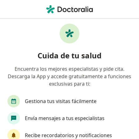
Men
Enfermedad De Parkinson • Cuautitlan Izcalli, México
Filtros
• 1
Seguro
Mapa
Especialistas en Enfermedad de Parkinson
Cuida de tu salud
en Cuautitlan Izcalli
Encuentra los mejores especialistas y pide cita.
Descarga la App y accede gratuitamente a funciones
¿Qué especialidad estás buscando?
exclusivas para ti:
Fisioterapeuta
Geriatra
Neurólogo
I
Gestiona tus visitas fácilmente
Envía mensajes a tus especialistas
Recibe recordatorios y notificaciones