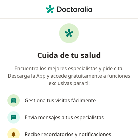
Men
Epilepsia • Cuautitlan Izcalli, México
Filtros
• 1
Seguro
Mapa
Especialistas en Epilepsia en Cuautitlan
Cuida de tu salud
Izcalli
Encuentra los mejores especialistas y pide cita.
Descarga la App y accede gratuitamente a funciones
¿Qué especialidad estás buscando?
exclusivas para ti:
Neurocirujano
Neurólogo
Médico genera
Gestiona tus visitas fácilmente
Envía mensajes a tus especialistas
Recibe recordatorios y notificaciones